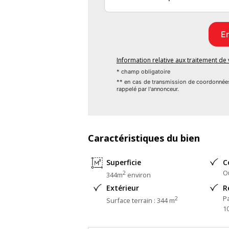
Bien En copropriété : non
Information relative aux traitement d
* champ obligatoire
** en cas de transmission de coordonnée
rappelé par l'annonceur.
Caractéristiques du bien
Superficie
C
O
2
344m
environ
Extérieur
R
P
2
Surface terrain : 344 m
1