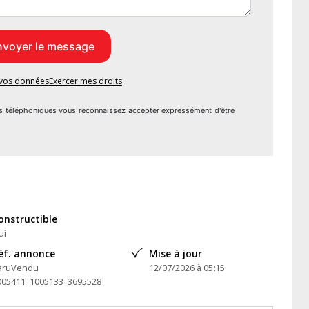
e vos données
Exercer mes droits
s téléphoniques vous reconnaissez accepter expressément d'être
onstructible
ui
éf. annonce
Mise à jour
aruVendu
12/07/2026 à 05:15
005411_1005133_3695528