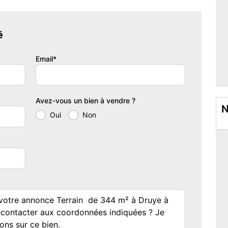
n au Oqui se fera une joie de vous présenter un projet terrain
é
collaboration avec nos partenaires fonciers pour des maisons
Email*
disponibilité.
Avez-vous un bien à vendre ?
N
Oui
Non
on disponibilités et autorisation de publicité et sélectionné par
e maison neuve avec un contrat de construction de maison
u 10/12/1990. Assurances et garanties du constructeur (RC
ge, garantie de remboursement de l'acompte, livraison à prix
érèse et René Planiol 37540 Saint-Cyr-sur-Loire