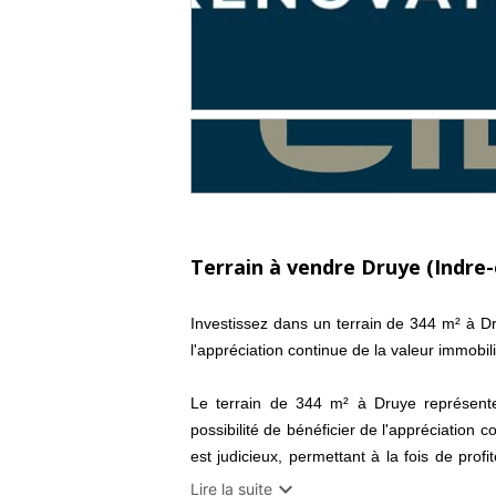
Terrain à vendre Druye (Indre-
Investissez dans un terrain de 344 m² à Dr
l'appréciation continue de la valeur immobi
Le terrain de 344 m² à Druye représente 
possibilité de bénéficier de l'appréciation c
est judicieux, permettant à la fois de prof
propre maison ou de la louer. N'attendez plu

Lire la suite