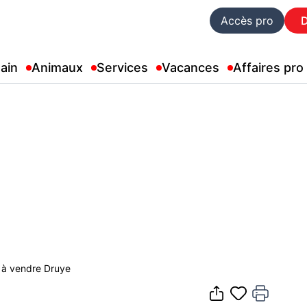
Accès pro
ain
Animaux
Services
Vacances
Affaires pro
le à vendre Druye