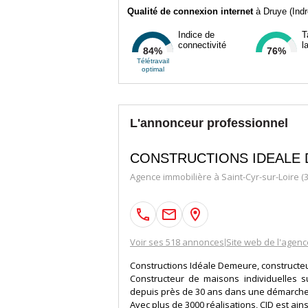
Qualité de connexion internet
à Druye (Indr
Indice de
T
connectivité
l
84%
76%
Télétravail
optimal
L'annonceur professionnel
CONSTRUCTIONS IDEALE
Agence immobilière à Saint-Cyr-sur-Loire (
Voir ses 518 annonces
Site web de l'agenc
|
Constructions Idéale Demeure, constructeu
Constructeur de maisons individuelles 
depuis près de 30 ans dans une démarche d
Avec plus de 3000 réalisations, CID est ain