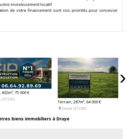
votre investissement locatif.
sation de votre financement sont nos priorités pour concevoir
, nous vous accompagnons sereinement pour donner vie à vos
›
, 402m², 75 000 €
 (37190)
Terra
Terrain, 287m², 64 000 €


Dr
Druye (37190)
utres biens immobiliers à Druye