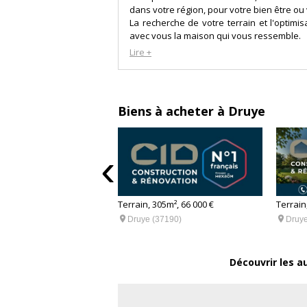
dans votre région, pour votre bien être ou 
La recherche de votre terrain et l'optimi
avec vous la maison qui vous ressemble.
De l'idée initiale à la remise des clés
Lire +
projets.
Biens à acheter à Druye
‹
Terrain, 305m², 66 000 €
Terrain


Druye (37190)
Druye
18m², 76 000 €
37190)
Découvrir les a