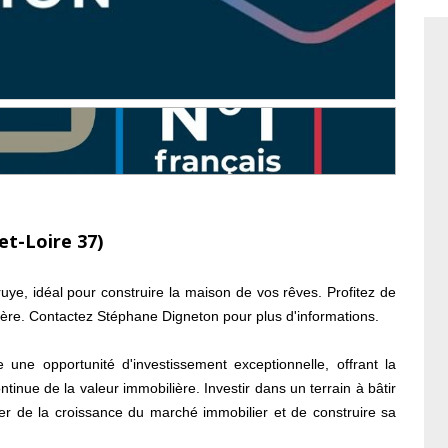
et-Loire 37)
uye, idéal pour construire la maison de vos rêves. Profitez de
lière. Contactez Stéphane Digneton pour plus d'informations.
une opportunité d'investissement exceptionnelle, offrant la
ontinue de la valeur immobilière. Investir dans un terrain à bâtir
iter de la croissance du marché immobilier et de construire sa
s pour réaliser vos rêves et investir dans le cadre de vie idéal.