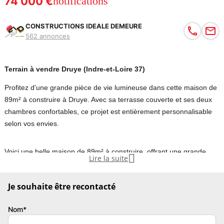
74 000 €
notifications
CONSTRUCTIONS IDEALE DEMEURE
562 annonces
Terrain à vendre Druye (Indre-et-Loire 37)
Profitez d'une grande pièce de vie lumineuse dans cette maison de
89m² à construire à Druye. Avec sa terrasse couverte et ses deux
chambres confortables, ce projet est entièrement personnalisable
selon vos envies.
Voici une belle maison de 89m² à construire, offrant une grande

Lire la suite
pièce de vie lumineuse grâce à sa triple exposition. Elle comprend
deux chambres confortables, une salle de bain équipée d'une
Je souhaite être recontacté
douche et d'une baignoire, ainsi qu'un grand garage. Un atout
majeur de cette maison est sa terrasse couverte, idéale pour
Nom*
profiter de l'extérieur en toute saison. De plus, elle est entièrement
personnalisable selon vos envies et besoins.