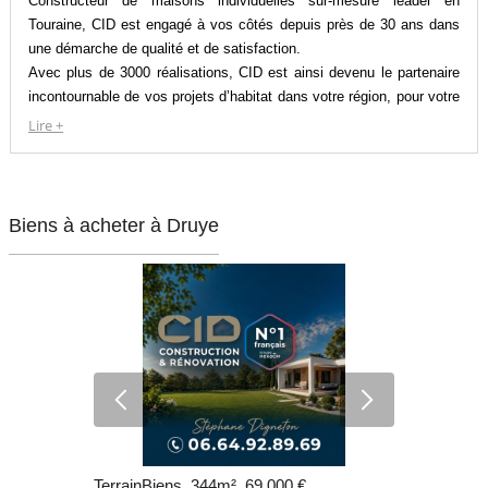
Constructeur de maisons individuelles sur-mesure leader en
Touraine, CID est engagé à vos côtés depuis près de 30 ans dans
une démarche de qualité et de satisfaction.
Avec plus de 3000 réalisations, CID est ainsi devenu le partenaire
incontournable de vos projets d’habitat dans votre région, pour votre
bien être ou votre investissement locatif.
Lire +
La recherche de votre terrain et l’optimisation de votre financement
sont nos priorités pour concevoir avec vous la maison qui vous
ressemble.
De l’idée initiale à la remise des clés, nous vous accompagnons
Biens à acheter à Druye
sereinement pour donner vie à vos projets.
TerrainBiens, 344m², 69 000 €
TerrainBien