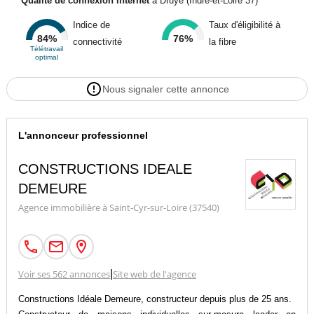
Qualité de connexion internet
à Druye (Indre-et-Loire 37)
Indice de
Taux d'éligibilité à
84%
76%
connectivité
la fibre
Télétravail
optimal
Nous signaler cette annonce
L'annonceur professionnel
CONSTRUCTIONS IDEALE
DEMEURE
Agence immobilière à Saint-Cyr-sur-Loire (37540)
Voir ses 562 annonces
|
Site web de l'agence
Constructions Idéale Demeure, constructeur depuis plus de 25 ans.