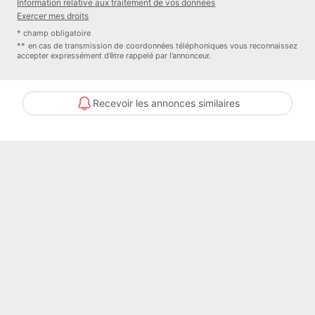
Information relative aux traitement de vos données
CONSTRUCTIONS IDEALE DEMEURE 2 rue Thérèse et René
Exercer mes droits
Planiol 37540 Saint-Cyr-sur-Loire
* champ obligatoire
Référence : SD2465155
** en cas de transmission de coordonnées téléphoniques vous reconnaissez
accepter expressément d’être rappelé par l’annonceur.
Bien En copropriété : non
Contacter l'annonceur
Recevoir les annonces similaires
CONSTRUCTIONS IDEALE DEMEURE