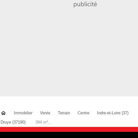
Immobilier
Vente
Terrain
Centre
Indre-et-Loire (37)
Druye (37190)
394 m²...