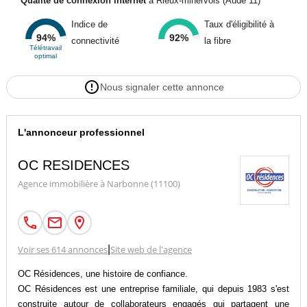
Qualité de connexion internet
à Rieux-minervois (Aude 11)
Indice de
Taux d'éligibilité à
94%
92%
connectivité
la fibre
Télétravail
optimal
Nous signaler cette annonce
L'annonceur professionnel
OC RESIDENCES
Agence immobilière à Narbonne (11100)
Voir ses 614 annonces
|
Site web de l'agence
OC Résidences, une histoire de confiance.
OC Résidences est une entreprise familiale, qui depuis 1983 s'est
construite autour de collaborateurs engagés qui partagent une