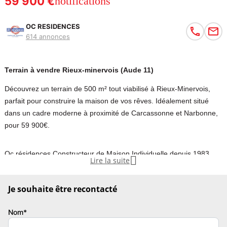
59 900 €
notifications
OC RESIDENCES
614 annonces
Terrain à vendre Rieux-minervois (Aude 11)
Découvrez un terrain de 500 m² tout viabilisé à Rieux-Minervois,
parfait pour construire la maison de vos rêves. Idéalement situé
dans un cadre moderne à proximité de Carcassonne et Narbonne,
pour 59 900€.
Oc résidences Constructeur de Maison Individuelle depuis 1983,

Lire la suite
vous propose avec son partenaire foncier Sur la commune de
Rieux Minervois, dans un quartier calme et moderne venez
Je souhaite être recontacté
découvrir ce terrain de 500 m² tout viabilisé. A seulement 30
minutes de Carcassonne et 40 minutes de Narbonne. Terrain tout
Nom*
viabilisé en EAU, EDF et TELECOM.
N'hésitez pas à nous contacter pour plus d'informations OC