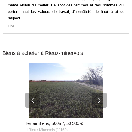
même vision du métier. Ce sont des femmes et des hommes qui
portent haut les valeurs de travail, d'honnêteté, de fiabilité et de
respect.
Forts de nos 11 points de vente en Occitanie, OC Résidences est
Lire +
aujourd'hui le constructeur de maison leader dans la région.
L'entreprise compte désormais plus de 60 collaborateurs.
Depuis plus de 40 ans, nous sommes fiers d'avoir pu accompagner
plus de 9000 clients dans leur projet de construction, d'avoir
Biens à acheter à Rieux-minervois
construit des villas sûres, traditionnelles, à l'architecture
contemporaine.
TerrainBiens, 500m², 59 900 €
TerrainBien


Rieux-Minervois (11160)
Rieux-Miner