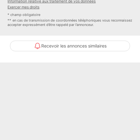
Information relative aux traitement de vos données
Exercer mes droits
Bien En copropriété : non
* champ obligatoire
** en cas de transmission de coordonnées téléphoniques vous reconnaissez
Contacter l'annonceur
accepter expressément d’être rappelé par l’annonceur.
OC RESIDENCES
Recevoir les annonces similaires