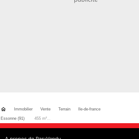
Immobilier
Vente
Terrain
Ile-de-france
Essonne (91)
455 m²...
A propos de ParuVendu