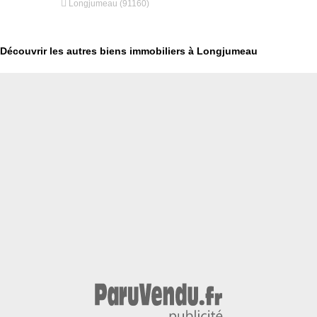


Longjumeau (91160)
Longjumeau
Découvrir les autres biens immobiliers à Longjumeau
€