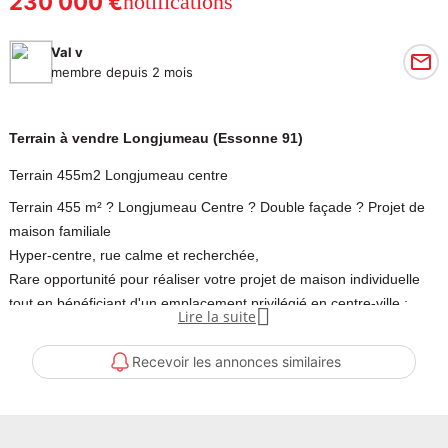
230 000 €
notifications
Val v
membre depuis 2 mois
Terrain à vendre Longjumeau (Essonne 91)
Terrain 455m2 Longjumeau centre
Terrain 455 m² ? Longjumeau Centre ? Double façade ? Projet de
maison familiale
Hyper-centre, rue calme et recherchée,
Rare opportunité pour réaliser votre projet de maison individuelle
tout en bénéficiant d'un emplacement privilégié en centre-ville :

Lire la suite
? 15 m de façade sur rue principale
? 28 m côté impasse piétonne pour un jardin intime et sécurisé
Recevoir les annonces similaires
? Terrain plat offrant une belle configuration pour un projet
confortable
? Paris à 20 km
? RER C à 10 min