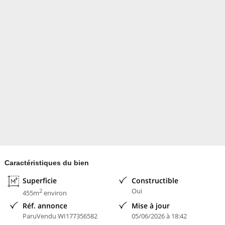
? Accès rapide A6 / A10 / N20
? Commerces et écoles accessibles à pied
Ancienne maison cadastrée d'environ 60 m² présente sur le terrain
(murs extérieurs conservés). Cette situation peut constituer un
atout pour un projet de réhabilitation ou de reconstruction, sous
réserve des autorisations d'urbanisme.
? Prix : 230 000 euro
Étude attentive de toute proposition sérieuse.
? Premier contact par mail.
Contacter l'annonceur
Val v
- membre depuis 2 mois
Caractéristiques du bien
Superficie
Constructible
Oui
2
455m
environ
Réf. annonce
Mise à jour
ParuVendu WI177356582
05/06/2026 à 18:42