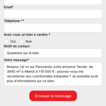
sur la tranquillité de son accès.
Email*
Toutes les viabilisations passent en bordure du terrain, y compris
l'assainissement collectif.
Téléphone **
Entièrement borné, il dispose d'un Certificat d'Urbanisme
Avez-vous un bien à vendre ?
d'Information délivré originalement en 2024.
Oui
Non
Motif de contact
Les informations sur les risques auxquels ce bien est exposé sont
disponibles sur le site Géorisques :
Votre message*
Honoraires à la charge du Vendeur
Bien En copropriété : NON
Adresse : 1 route de Dole, ALLERIOT , Saône-et-Loire (71)
Contacter l'annonceur
AGENCE DES 3 RIVIERES