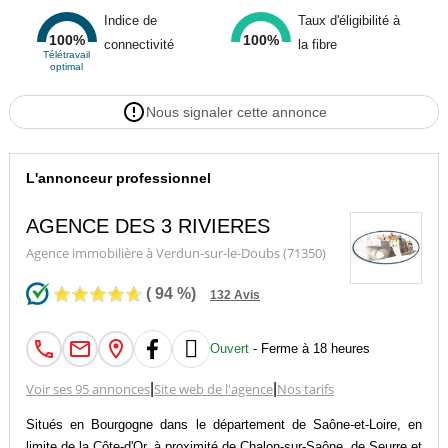
Indice de
Taux d'éligibilité à
100%
100%
connectivité
la fibre
Télétravail
optimal
Nous signaler cette annonce
L'annonceur professionnel
AGENCE DES 3 RIVIERES
Agence immobilière à Verdun-sur-le-Doubs (71350)
(
94
%)
132
Avis

Ouvert
- Ferme à 18 heures
Voir ses 95 annonces
|
Site web de l'agence
|
Nos tarifs
Situés en Bourgogne dans le département de Saône-et-Loire, en
limite de la Côte-d'Or, à proximité de Chalon-sur-Saône, de Seurre et