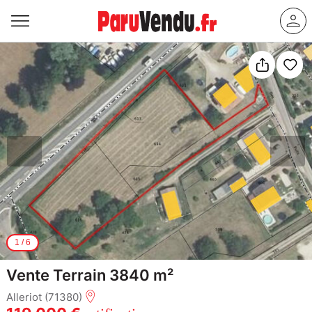
1
/
6
Vente Terrain 3840 m²
Alleriot (71380)