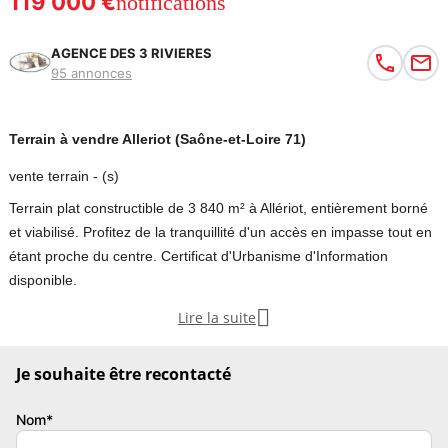
119 000 €
notifications
AGENCE DES 3 RIVIERES
95 annonces
Terrain à vendre Alleriot (Saône-et-Loire 71)
vente terrain - (s)
Terrain plat constructible de 3 840 m² à Allériot, entièrement borné
et viabilisé. Profitez de la tranquillité d'un accès en impasse tout en
étant proche du centre. Certificat d'Urbanisme d'Information
disponible.

Lire la suite
À proximité du centre d'Allériot, vaste terrain plat constructible sur 3
840 m² auquel s'ajoute un chemin d'accès complémentaire de 159
Je souhaite être recontacté
m² depuis une impasse.
Nom*
La localisation en bord de route principal n'a donc pas d'incidence