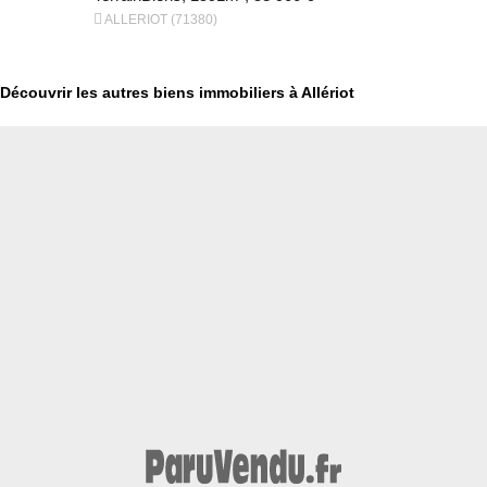


ALLERIOT (71380)
ALLERIOT (
Découvrir les autres biens immobiliers à Allériot
€