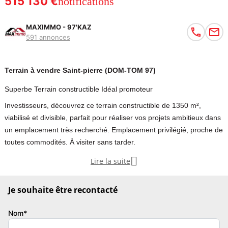
515 130 €
notifications
MAXIMMO - 97'KAZ
591 annonces
Terrain à vendre Saint-pierre (DOM-TOM 97)
Superbe Terrain constructible Idéal promoteur
Investisseurs, découvrez ce terrain constructible de 1350 m²,
viabilisé et divisible, parfait pour réaliser vos projets ambitieux dans
un emplacement très recherché. Emplacement privilégié, proche de
toutes commodités. À visiter sans tarder.

Lire la suite
Terrain Constructible Chemin Stephane Idéal PROMOTEUR
Je souhaite être recontacté
Découvrez ce magnifique terrain constructible d'environ 1350 m²,
prêt à accueillir votre future demeure ou votre investissement
Nom*
immobilier.