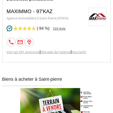
MAXIMMO - 97'KAZ
Agence immobilière à Saint-Pierre (97410)
(
94
%)
133
Avis
Voir ses 591 annonces
|
Site web de l'agence
|
Nos tarifs
Biens à acheter à Saint-pierre