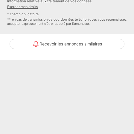
Information relative aux traitement de vos données
recherché ( CHEMIN STEPHANE ), ce terrain est à proximité de
Exercer mes droits
tout et très facile d'accès.
* champ obligatoire
** en cas de transmission de coordonnées téléphoniques vous reconnaissez
accepter expressément d’être rappelé par l’annonceur.
Ne manquez pas cette opportunité unique de posséder un terrain
constructible de qualité supérieure dans un endroit très demandé.
Contactez-moi dès aujourd'hui pour plus d'informations et pour
Recevoir les annonces similaires
organiser une visite.
Honoraires à la charge du vendeur.
Les informations sur les risques auxquels ce bien est exposé sont
disponibles sur le site Géorisques : georisques.gouv.fr.
Votre conseiller MAXImmo : Paul MORICET
Agent commercial (Entreprise individuelle)
TTC
Numéro de mandat : 13413
Honoraires à la charge du Vendeur
Bien En copropriété : NON