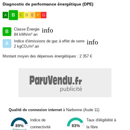
de Bruno VUILLEMIN agissant sous le statut d'agent commercial
Diagnostic de performance énergétique (DPE)
immatriculé au RSAC sous le N°539 365 676 Mandat : 440307 / Le
professionnel garantit et sécurise votre projet immobilier. SAS
B
A
C
D
E
F
G
PROPRIETES PRIVEES /ZAC du chêne ferré / 44 allée des cinq
continents 44120 VERTOU, Carte CPI 4410 CCI Nantes St Nazaire.
info
Classe Énergie
B
84 kWh/m² an
RCS NANTES 487 624 777
info
Indice d’émissions de gaz à effet de serre
A
2 kgCO₂/m².an
Bruno VUILLEMIN (EI) Agent Commercial - Numéro RSAC :
CARCASSONNE 539 365 676 - .
Montant moyen des dépenses énergétiques : 2 357 €
Nom du négociateur : VUILLEMIN Bruno
Honoraires à la charge du Vendeur
Contacter l'annonceur
Qualité de connexion internet
à Narbonne (Aude 11)
PROPRIETES PRIVEES
Indice de
Taux d'éligibilité à
89%
83%
connectivité
la fibre
Télétravail