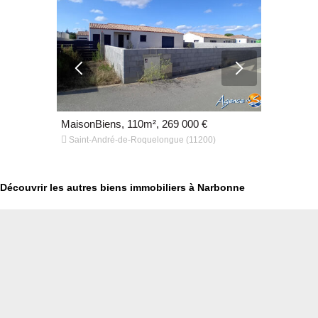
€
MaisonBiens, 110m², 269 000 €
MaisonBien


Saint-André-de-Roquelongue (11200)
GINESTAS (
Découvrir les autres biens immobiliers à Narbonne