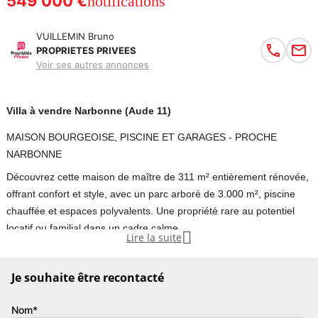
549 000 €
notifications
VUILLEMIN Bruno
PROPRIETES PRIVEES
Voir ses autres annonces
Villa à vendre Narbonne (Aude 11)
MAISON BOURGEOISE, PISCINE ET GARAGES - PROCHE
NARBONNE
Découvrez cette maison de maître de 311 m² entièrement rénovée,
offrant confort et style, avec un parc arboré de 3.000 m², piscine
chauffée et espaces polyvalents. Une propriété rare au potentiel
locatif ou familial dans un cadre calme.

Lire la suite
MAISON BOURGEOISE, PISCINE ET GARAGES / PROPRIETES
Je souhaite être recontacté
PRIVEES / Bruno VUILLEMIN : +33 (0)/ 4 Kms de Lézignan-
Corbières (6mn) et 21kms de Narbonne (25mn), dans le village de
Nom*