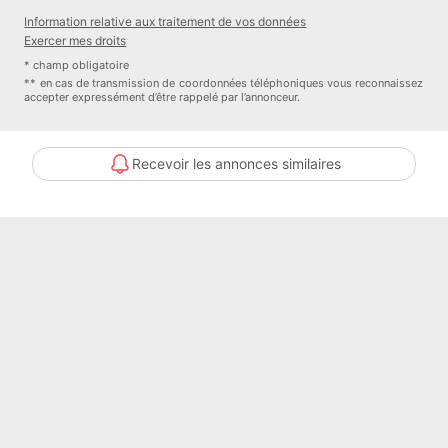
En rez-de-jardin, un sous-sol aménagé de 87 m² complète les
Information relative aux traitement de vos données
prestations avec un bureau, une salle de jeux, une buanderie, une
Exercer mes droits
cave à vin et un espace modulable en home cinéma ou salle de
* champ obligatoire
sport.
** en cas de transmission de coordonnées téléphoniques vous reconnaissez
accepter expressément d’être rappelé par l’annonceur.
Deux appartements T2 indépendants, accessibles par un escalier
extérieur, offrent une surface complémentaire de 88 m², chacun
Recevoir les annonces similaires
avec terrasse privative, parfaits pour un projet locatif, des invités
ou un usage familial multigénérationnel.
A l'extérieur, la piscine chauffée 9x4 m, traitée au sel et équipée
d'un volet immergé et d'un système autonettoyant, s'intègre dans
une vaste terrasse de 200 m². Un pool house, un four à pizza, un
terrain de pétanque éclairé et un arrosage domotisé alimenté par
un puits enrichissent les prestations.
Trois garages, un double carport, une serre et un abri bois
complètent ce bien aux multiples usages.