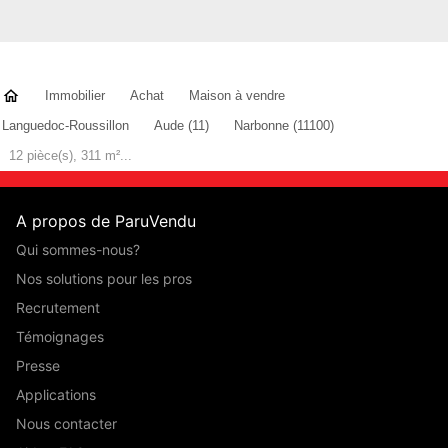
Immobilier
Achat
Maison à vendre
Languedoc-Roussillon
Aude (11)
Narbonne (11100)
12 pièce(s), 311 m²...
A propos de ParuVendu
Qui sommes-nous?
Nos solutions pour les pros
Recrutement
Témoignages
Presse
Applications
Nous contacter