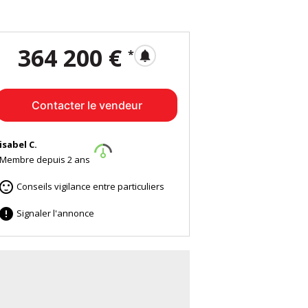
364 200 €
*
notifications
Contacter le vendeur
isabel C.
Membre depuis 2 ans

Conseils vigilance entre particuliers

Signaler l'annonce