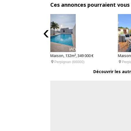
Ces annonces pourraient vous 
‹
5m², 186 000 €
Maison, 132m², 349 000 €
Maison,
an (66000)


Perpignan (66000)
Perpi
Découvrir les aut