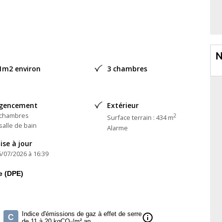
e /crèche / école / Médipôle
 Carré d'Or, Médecin, pharmacie
N
MIDT et Marbre on peut manger a 2 ou 3 sur l'ilot central)
1m2 environ
3 chambres
0.6 m²
gencement
Extérieur
 chambres
2
Surface terrain : 434 m
salle de bain
Alarme
èce de Vie
ise à jour
6/07/2026 à 16:39
e (DPE)
Indice d'émissions de gaz à effet de serre
info
C
de 11 à 20 kgCO₂/m².an