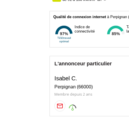
Qualité de connexion internet
à Perpignan (
Indice de
T
connectivité
l
97%
85%
Télétravail
optimal
L'annonceur particulier
Isabel C.
Perpignan (66000)
Membre depuis 2 ans