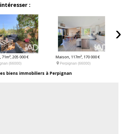
intéresser :
›
Maiso

Pe
 71m², 205 000 €
Maison, 117m², 170 000 €

gnan (66000)
Perpignan (66000)
res biens immobiliers à Perpignan