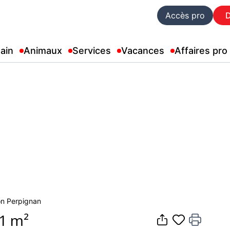
Accès pro
ain
Animaux
Services
Vacances
Affaires pro
son Perpignan
91 m²