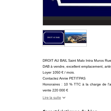
DROIT AU BAIL Saint Malo Intra Muros Rue
DAB à vendre, excellent emplacement, artère
Loyer 1050 € / mois.
Contactez Annie PETITPAS
Honoraires : 10 % TTC à la charge de l'a
vente 220 000 €
Selon l'article L.561.5 du Code Monétaire e

Lire la suite
d'une pièce d'identité vous sera demandée.
Les informations sur les risques auxquels