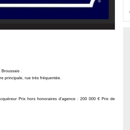
 Broussais .
 principale, rue très fréquentée.
cquéreur Prix hors honoraires d'agence : 200 000 € Prix de
t Financier, pour l'organisation de la visite, la présentation
 ce bien est exposé sont disponibles sur le site Géorisques :