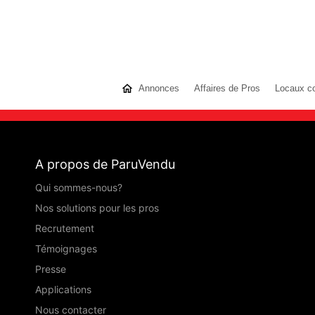
Annonces
Affaires de Pros
Locaux c
A propos de ParuVendu
Qui sommes-nous?
Nos solutions pour les pros
Recrutement
Témoignages
Presse
Applications
Nous contacter