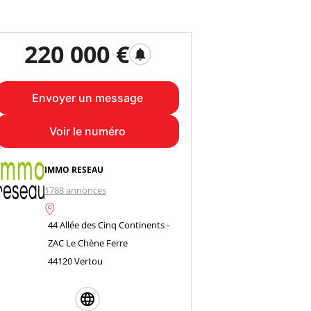
220 000 €
notifications
Envoyer un message
Voir le numéro
IMMO RESEAU
1788 annonces
44 Allée des Cinq Continents -
ZAC Le Chène Ferre
44120 Vertou