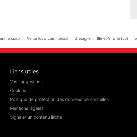
ommerciaux
Vente local commercial
Bretagne
Ille-et-Vilaine (35)
S
Liens utiles
Vos suggestions
Cookies
Politique de protection des données personnelles
Mentions légales
Signaler un contenu illicite