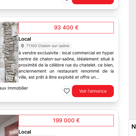
93 400 €
Local
71100 Chalon-sur-saône
à vendre exclusivite : local commercial en hyper
centre de chalon-sur-saône, idéalement situé à
proximité de la célèbre rue du chatelet. ce bien,
anciennement un restaurant renommé de la
ville, est prêt à être exploité et offre un...
6
aux Immobilier
Voir l'annonce
199 000 €
N
Local