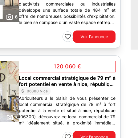
d'activités commerciales ou industrielles
développe une surface totale de 484 m² et
offre de nombreuses possibilités d'exploitation.
6
le bien se compose d'un vaste espace entrepôt,
de...
Voir l'annonce
120 060 €
Local commercial stratégique de 79 m² à
fort potentiel en vente à nice, république
(06300)
06300 Nice
Abriculteurs a le plaisir de vous présenter ce
local commercial stratégique de 79 m² à fort
potentiel à la vente et situé à nice, république
(06300). découvrez ce local commercial de 79
7
m² idéalement situé, à proximité immédiate
de...
Voir l'annonce