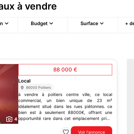
aux à vendre
on
Budget
Surface
+ de
88 000 €
Local
86000 Poitiers
à vendre à poitiers centre ville, ce local
commercial, un bien unique de 23 m²
idéalement situé dans les rues piétonnes. ce
bien est à seulement 88000€, offrant une
opportunité rare dans cet emplacement prisé.
4
estimation locative...
Voir l'annonce