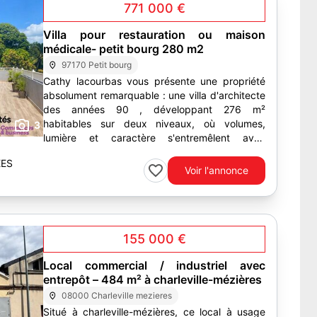
771 000 €
Villa pour restauration ou maison
médicale- petit bourg 280 m2
97170 Petit bourg
Cathy lacourbas vous présente une propriété
absolument remarquable : une villa d'architecte
des années 90 , développant 276 m²
habitables sur deux niveaux, où volumes,
3
lumière et caractère s'entremêlent avec
élégance, agrémentée 216 m² de...
EES
Voir l'annonce
155 000 €
Local commercial / industriel avec
entrepôt – 484 m² à charleville-mézières
08000 Charleville mezieres
Situé à charleville-mézières, ce local à usage