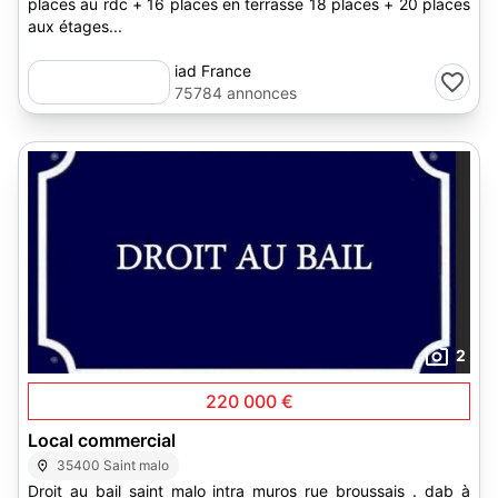
places au rdc + 16 places en terrasse 18 places + 20 places
aux étages...
iad France
75784 annonces
2
220 000 €
Local commercial
35400 Saint malo
Droit au bail saint malo intra muros rue broussais . dab à