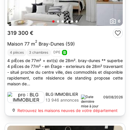
6
319 300 €
2
Maison 77 m
Bray-Dunes (59)
DPE :
B
4 pièces
3 chambres
4 piÈces de 77m² + ext(s) de 28m². bray-dunes ** superbe
4 piÈces de 77m² - en Étage - exterieurs de 28m² traversant
- situé proche du centre ville, des commodités et disponible
rapidement, cette résidence de standing propose cette
maison de...
BLG IMMOBILIER
09/08/2026
13 946 annonces
Retrouvez les maisons neuves de votre département