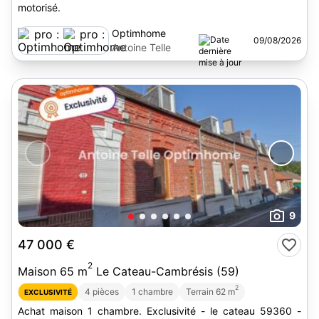
motorisé.
Optimhome
09/08/2026
Antoine Telle
9
47 000 €
2
Maison 65 m
Le Cateau-Cambrésis (59)
2
4 pièces
1 chambre
Terrain 62 m
EXCLUSIVITÉ
Achat maison 1 chambre. Exclusivité - le cateau 59360 -