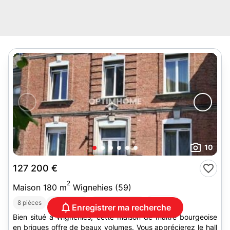
10
127 200 €
2
Maison 180 m
Wignehies (59)
2
DPE :
D
8 pièces
3 chambres
Terrain 1 076 m
Enregistrer ma recherche
Bien situé à Wignehies, cette maison de maître bourgeoise
en briques offre de beaux volumes. Vous apprécierez le hall