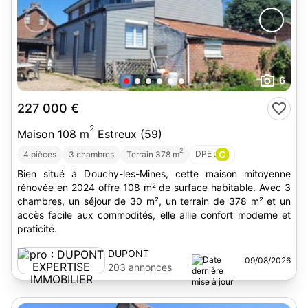
6
227 000 €
2
Maison 108 m
Estreux (59)
2
DPE :
C
4 pièces
3 chambres
Terrain 378 m
Bien situé à Douchy-les-Mines, cette maison mitoyenne
rénovée en 2024 offre 108 m² de surface habitable. Avec 3
chambres, un séjour de 30 m², un terrain de 378 m² et un
accès facile aux commodités, elle allie confort moderne et
praticité.
DUPONT
09/08/2026
EXPERTISE
203 annonces
IMMOBILIER