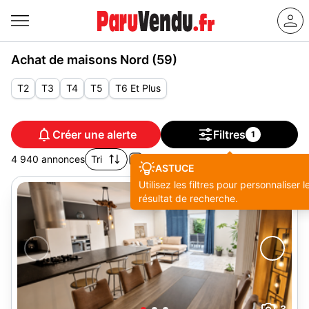
Achat de maisons Nord (59)
T2
T3
T4
T5
T6 Et Plus
Créer une alerte
Filtres
1
4 940 annonces
Tri
ASTUCE
Utilisez les filtres pour personnaliser l
résultat de recherche.
3