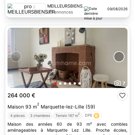
MEILLEURSBIENS.FR
09/08/2026
83 annonces
7
264 000 €
2
Maison 93 m
Marquette-lez-Lille (59)
2
DPE :
E
4 pièces
3 chambres
Terrain 167 m
Maison des années 60 de 93 m² avec combles
aménageables à Marquette Lez Lille. Proche écoles,