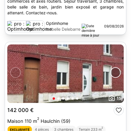
commerces et axes routiers. Séjour traversant, 3 chambres,
belle salle de bain, jardin bien exposé et garage non
attenant. Contactez-nous.
Optimhome
09/08/2026
Isabelle Delebarre
15
142 000 €
2
Maison 110 m
Haulchin (59)
2
4 pièces
3 chambres
Terrain 233 m
EXCLUSIVITÉ