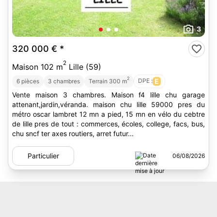
3
320 000 €
*
2
Maison 102 m
Lille (59)
2
DPE :
E
6 pièces
3 chambres
Terrain 300 m
Vente maison 3 chambres. Maison f4 lille chu garage
attenant,jardin,véranda. maison chu lille 59000 pres du
métro oscar lambret 12 mn a pied, 15 mn en vélo du cebtre
de lille pres de tout : commerces, écoles, college, facs, bus,
chu sncf ter axes routiers, arret futur...
Particulier
06/08/2026