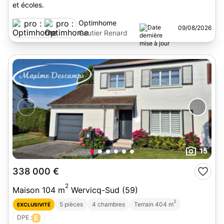
et écoles.
Optimhome
09/08/2026
Gautier Renard
15
338 000 €
2
Maison 104 m
Wervicq-Sud (59)
2
5 pièces
4 chambres
Terrain 404 m
EXCLUSIVITÉ
DPE :
E