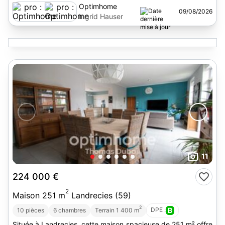
Optimhome
09/08/2026
Ingrid Hauser
11
224 000 €
2
Maison 251 m
Landrecies (59)
2
DPE :
B
10 pièces
6 chambres
Terrain 1 400 m
Située à Landrecies, cette maison spacieuse de 251 m² offre