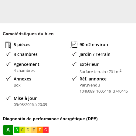
Bien En copropriété : non
Contacter l'annonceur
Caractéristiques du bien
MAISONS FRANCE CONFORT
5 pièces
90m2 environ
4 chambres
Jardin / Terrain
Agencement
Extérieur
4 chambres
2
Surface terrain : 701 m
Annexes
Réf. annonce
Box
ParuVendu
1046089_1005119_3740445
Mise à jour
05/08/2026 à 20:09
Diagnostic de performance énergétique (DPE)
A
B
C
D
E
F
G