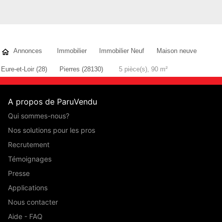
Annonces
Immobilier
Immobilier Neuf
Maison neuve
Eure-et-Loir (28)
Pierres (28130)
5 pièce(s), 90 m²
A propos de ParuVendu
Qui sommes-nous?
Nos solutions pour les pros
Recrutement
Témoignages
Presse
Applications
Nous contacter
Aide - FAQ