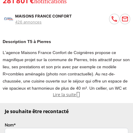
281 801 €
notifications
MAISONS FRANCE CONFORT
426 annonces
Description T5 à Pierres
L'agence Maisons France Confort de Coignières propose ce
magnifique projet sur la commune de Pierres, très attractif pour son
lieu, ses prestations et son prix avec par exemple ce modèle
R+combles aménagés (photo non contractuelle). Au rez-de-
chaussée, une cuisine ouverte sur le séjour qui offre un espace de
vie spacieux et harmonieux de plus de 40 m². Un cellier, un WC et

Lire la suite
une chambre avec salle d'eau complètent ce rez-de-chaussée. La
distribution de l'étage optimise l'espace autour d'un palier, 3
chambres, 1 salle de bains et 1 WC indépendant. Norme RE2020,
Je souhaite être recontacté
chauffage PAC, domotique sur les volets roulants... Modèle
personnalisable en fonction de votre mode de vie, vos envies et
Nom*
budget.