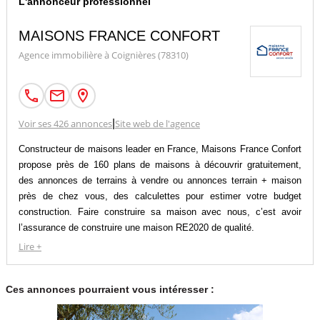
L'annonceur professionnel
MAISONS FRANCE CONFORT
Agence immobilière à Coignières (78310)
Voir ses 426 annonces
|
Site web de l'agence
Constructeur de maisons leader en France, Maisons France Confort
propose près de 160 plans de maisons à découvrir gratuitement,
des annonces de terrains à vendre ou annonces terrain + maison
près de chez vous, des calculettes pour estimer votre budget
construction. Faire construire sa maison avec nous, c’est avoir
l’assurance de construire une maison RE2020 de qualité.
Faire appel à un constructeur pour son projet de construction de
Lire +
maison individuelle c’est s’offrir une prestation clé en main et
encadrée juridiquement.
Ces annonces pourraient vous intéresser :
Ce choix est celui de la sécurité, en choisissant un constructeur
comme Maisons France Confort vous profitez des garanties du