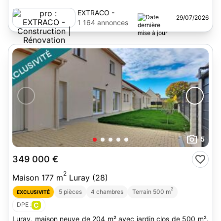
EXTRACO -
29/07/2026
Construction |
1 164 annonces
Rénovation
5
349 000 €
2
Maison 177 m
Luray (28)
2
5 pièces
4 chambres
Terrain 500 m
EXCLUSIVITÉ
DPE :
C
Luray, maison neuve de 204 m² avec jardin clos de 500 m².