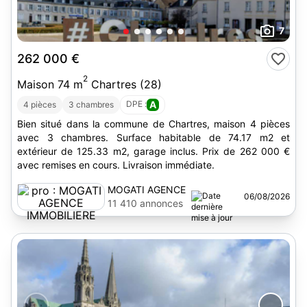
7
262 000 €
2
Maison 74 m
Chartres (28)
DPE :
A
4 pièces
3 chambres
Bien situé dans la commune de Chartres, maison 4 pièces
avec 3 chambres. Surface habitable de 74.17 m2 et
extérieur de 125.33 m2, garage inclus. Prix de 262 000 €
avec remises en cours. Livraison immédiate.
MOGATI AGENCE
06/08/2026
IMMOBILIERE
11 410 annonces