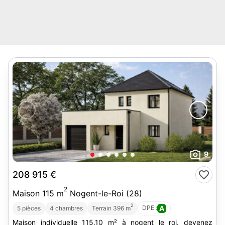
9
208 915 €
2
Maison 115 m
Nogent-le-Roi (28)
2
DPE :
A
5 pièces
4 chambres
Terrain 396 m
Maison individuelle 115,10 m² à nogent le roi. devenez