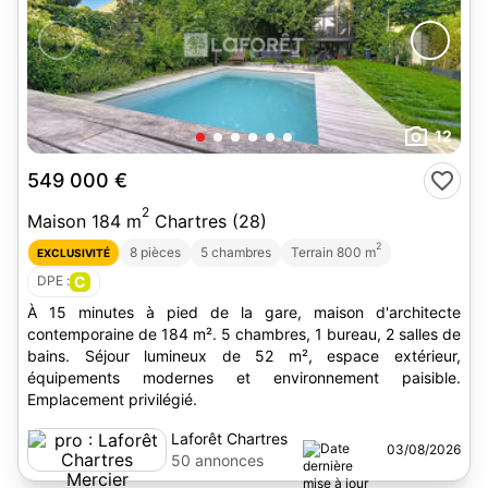
12
549 000 €
2
Maison 184 m
Chartres (28)
2
8 pièces
5 chambres
Terrain 800 m
EXCLUSIVITÉ
DPE :
C
À 15 minutes à pied de la gare, maison d'architecte
contemporaine de 184 m². 5 chambres, 1 bureau, 2 salles de
bains. Séjour lumineux de 52 m², espace extérieur,
équipements modernes et environnement paisible.
Emplacement privilégié.
Laforêt Chartres
03/08/2026
Mercier immobilier
50 annonces