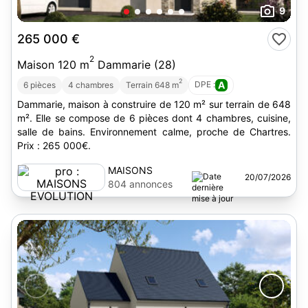
9
265 000 €
2
Maison 120 m
Dammarie (28)
2
DPE :
A
6 pièces
4 chambres
Terrain 648 m
Dammarie, maison à construire de 120 m² sur terrain de 648
m². Elle se compose de 6 pièces dont 4 chambres, cuisine,
salle de bains. Environnement calme, proche de Chartres.
Prix : 265 000€.
MAISONS
20/07/2026
EVOLUTION
804 annonces