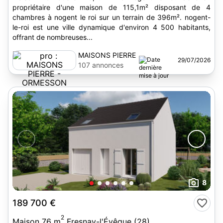
propriétaire d'une maison de 115,1m² disposant de 4
chambres à nogent le roi sur un terrain de 396m². nogent-
le-roi est une ville dynamique d'environ 4 500 habitants,
offrant de nombreuses...
MAISONS PIERRE
29/07/2026
- ORMESSON
107 annonces
8
189 700 €
2
Maison 76 m
Fresnay-l'Évêque (28)