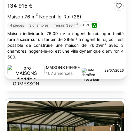
134 915 €
2
Maison 76 m
Nogent-le-Roi (28)
2
DPE :
A
4 pièces
3 chambres
Terrain 396 m
Maison individuelle 76,09 m² à nogent le roi. opportunité
rare à saisir sur un terrain de 396m² à nogent le roi, où il est
possible de construire une maison de 76,09m² avec 3
chambres. nogent-le-roi est une ville dynamique d'environ 4
500...
MAISONS PIERRE
29/07/2026
- ORMESSON
107 annonces