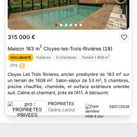
15
315 000 €
2
Maison 183 m
Cloyes-les-Trois-Rivières (28)
2
6 pièces
5 chambres
Terrain 1 608 m
EXCLUSIVITÉ
DPE :
E
Cloyes Les Trois Rivieres, ancien presbytère de 183 m² sur
un terrain de 1608 m². Salon-séjour de 53 m², 5 chambres,
piscine chauffée, cheminée, et surface extérieure orientée
sud. Calme et charmant, près de l'A11. À découvrir.
PROPRIETES
29/07/2026
PRIVEES
Cedric Larzul