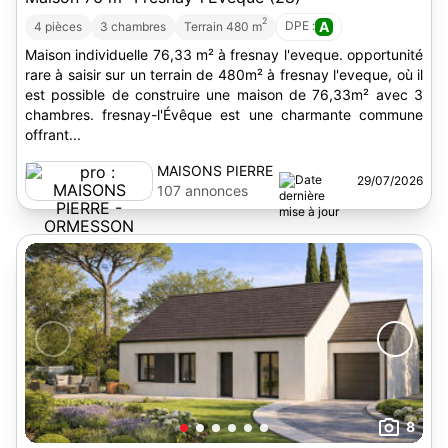
2
DPE :
A
4 pièces
3 chambres
Terrain 480 m
Maison individuelle 76,33 m² à fresnay l'eveque. opportunité
rare à saisir sur un terrain de 480m² à fresnay l'eveque, où il
est possible de construire une maison de 76,33m² avec 3
chambres. fresnay-l'Évêque est une charmante commune
offrant...
MAISONS PIERRE
29/07/2026
- ORMESSON
107 annonces
8