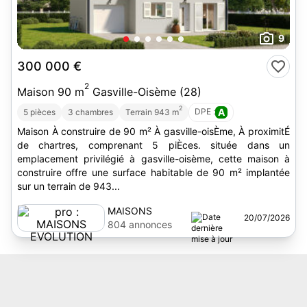
9
300 000 €
2
Maison 90 m
Gasville-Oisème (28)
2
DPE :
A
5 pièces
3 chambres
Terrain 943 m
Maison À construire de 90 m² À gasville-oisÈme, À proximitÉ
de chartres, comprenant 5 piÈces. située dans un
emplacement privilégié à gasville-oisème, cette maison à
construire offre une surface habitable de 90 m² implantée
sur un terrain de 943...
MAISONS
20/07/2026
EVOLUTION
804 annonces