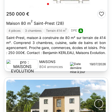
5
250 000 €
2
Maison 80 m
Saint-Prest (28)
2
DPE :
A
4 pièces
3 chambres
Terrain 414 m
Saint-Prest, maison à construire de 80 m² sur terrain de 414
m². Comprend 3 chambres, cuisine, salle de bains et bon
agencement. Proche gare, commerces, écoles et loisirs. Prix
: 250 000€. Contact : Benjamin KERLEAU, Maisons Evolution.
MAISONS
19/07/2026
EVOLUTION
804 annonces