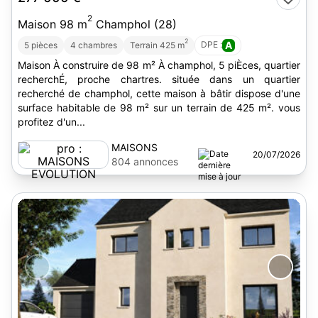
2
Maison 98 m
Champhol (28)
2
DPE :
A
5 pièces
4 chambres
Terrain 425 m
Maison À construire de 98 m² À champhol, 5 piÈces, quartier
recherchÉ, proche chartres. située dans un quartier
recherché de champhol, cette maison à bâtir dispose d'une
surface habitable de 98 m² sur un terrain de 425 m². vous
profitez d'un...
MAISONS
20/07/2026
EVOLUTION
804 annonces