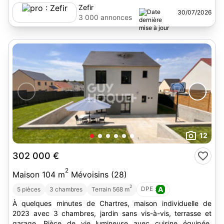
Zefir
30/07/2026
3 000 annonces
12
302 000 €
2
Maison 104 m
Mévoisins (28)
2
DPE :
A
5 pièces
3 chambres
Terrain 568 m
À quelques minutes de Chartres, maison individuelle de
2023 avec 3 chambres, jardin sans vis-à-vis, terrasse et
garage. Pièce de vie lumineuse avec cuisine équipée.