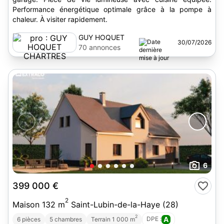
Performance énergétique optimale grâce à la pompe à
chaleur. À visiter rapidement.
GUY HOQUET
30/07/2026
CHARTRES
70 annonces
6
399 000 €
2
Maison 132 m
Saint-Lubin-de-la-Haye (28)
2
DPE :
A
6 pièces
5 chambres
Terrain 1 000 m