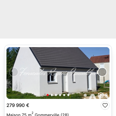
9
279 990 €
2
Maison 75 m
Gommerville (28)