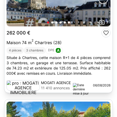
7
262 000 €
2
Maison 74 m
Chartres (28)
DPE :
A
4 pièces
3 chambres
Située à Chartres, cette maison R+1 de 4 pièces comprend
3 chambres, un garage et une terrasse. Surface habitable
de 74.23 m2 et extérieure de 125.05 m2. Prix affiché : 262
000€ avec remises en cours. Livraison immédiate.
MOGATI AGENCE
06/08/2026
IMMOBILIERE
11 410 annonces