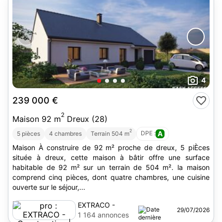
4
239 000 €
2
Maison 92 m
Dreux (28)
2
DPE :
A
5 pièces
4 chambres
Terrain 504 m
Maison À construire de 92 m² proche de dreux, 5 piÈces
située à dreux, cette maison à bâtir offre une surface
habitable de 92 m² sur un terrain de 504 m². la maison
comprend cinq pièces, dont quatre chambres, une cuisine
ouverte sur le séjour,...
EXTRACO -
29/07/2026
Construction |
1 164 annonces