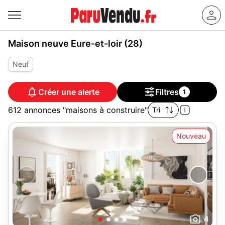
Maison neuve Eure-et-loir (28)
Neuf
Créer une alerte
Filtres
1
612 annonces "maisons à construire"
Tri
Nouveau
4