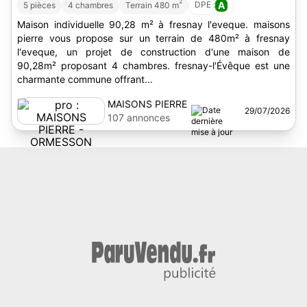
2
DPE :
A
5 pièces
4 chambres
Terrain 480 m
Maison individuelle 90,28 m² à fresnay l'eveque. maisons
pierre vous propose sur un terrain de 480m² à fresnay
l'eveque, un projet de construction d'une maison de
90,28m² proposant 4 chambres. fresnay-l'Évêque est une
charmante commune offrant...
MAISONS PIERRE
29/07/2026
- ORMESSON
107 annonces