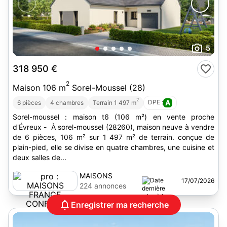
5
318 950 €
2
Maison 106 m
Sorel-Moussel (28)
2
DPE :
A
6 pièces
4 chambres
Terrain 1 497 m
Sorel-moussel : maison t6 (106 m²) en vente proche
d'Évreux - À sorel-moussel (28260), maison neuve à vendre
de 6 pièces, 106 m² sur 1 497 m² de terrain. conçue de
plain-pied, elle se divise en quatre chambres, une cuisine et
deux salles de...
MAISONS
17/07/2026
FRANCE
224 annonces
CONFORT
Enregistrer ma recherche