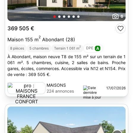
6
369 505 €
2
Maison 155 m
Abondant (28)
2
DPE :
A
8 pièces
5 chambres
Terrain 1 061 m
À Abondant, maison neuve T8 de 155 m² sur un terrain de 1
061 m². 5 chambres, cuisine, 2 salles de bains. Proche
gares, écoles, commerces. Accessible via N12 et N154. Prix
de vente : 369 505 €.
MAISONS
17/07/2026
FRANCE
224 annonces
CONFORT