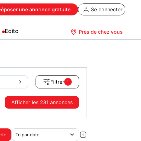
Déposer
une annonce gratuite
Se connecter
Edito
Près de chez vous
Filtrer
1
Afficher les
231 annonces
erte