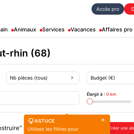
Accès pro
ain
Animaux
Services
Vacances
Affaires pro
t-rhin (68)
Nb pièces (tous)
Budget (€)
Élargir à :
0 km
ASTUCE
struire"
Créer une al
Utilisez les filtres pour