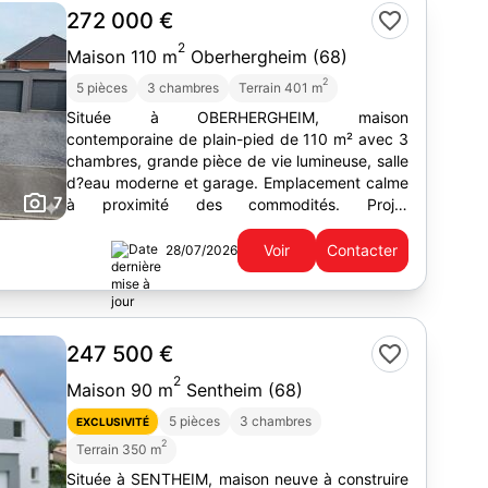
272 000 €
2
Maison 110 m
Oberhergheim (68)
2
5 pièces
3 chambres
Terrain 401 m
Située à OBERHERGHEIM, maison
contemporaine de plain-pied de 110 m² avec 3
chambres, grande pièce de vie lumineuse, salle
d?eau moderne et garage. Emplacement calme
7
à proximité des commodités. Projet
personnalisable et livraison possible cette
année.
Voir
Contacter
28/07/2026
247 500 €
2
Maison 90 m
Sentheim (68)
5 pièces
3 chambres
EXCLUSIVITÉ
2
Terrain 350 m
Située à SENTHEIM, maison neuve à construire