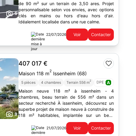
de 90 m² sur un terrain de 3,50 ares. Projet
personnalisable selon vos envies, avec options
5
clés en mains ou hors d'eau hors d'air.
Idéalement localisée dans une rue calme.
Voir
Contacter
22/07/2026
407 017 €
2
Maison 118 m
Issenheim (68)
2
DPE :
A
5 pièces
4 chambres
Terrain 556 m
Maison neuve 118 m² à issenheim - 4
chambres, beau terrain de 556 m² dans un
secteur recherché À issenheim, découvrez un
superbe projet de maison neuve à construire de
9
118 m² habitables, implantée sur un beau
terrain de 556 m². un projet idéal...
Voir
Contacter
21/07/2026