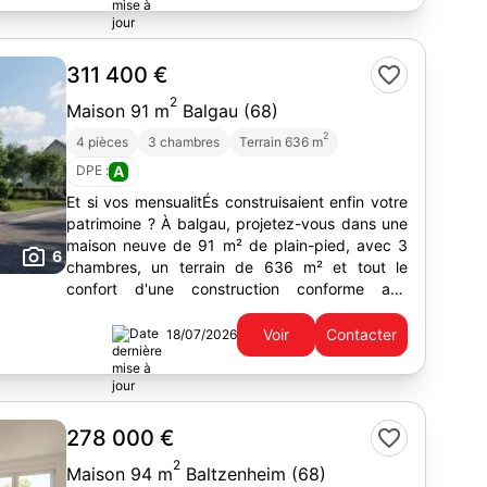
311 400 €
2
Maison 91 m
Balgau (68)
2
4 pièces
3 chambres
Terrain 636 m
DPE :
A
Et si vos mensualitÉs construisaient enfin votre
patrimoine ? À balgau, projetez-vous dans une
maison neuve de 91 m² de plain-pied, avec 3
6
chambres, un terrain de 636 m² et tout le
confort d'une construction conforme aux
exigences actuelles. À...
Voir
Contacter
18/07/2026
278 000 €
2
Maison 94 m
Baltzenheim (68)