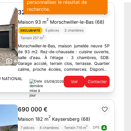
personnaliser le résultat de
recherche.
325 000 €
2
Maison 93 m
Morschwiller-le-Bas (68)
5 pièces
3 chambres
EXCLUSIVITÉ
2
Terrain 257 m
Morschwiller-le-Bas, maison jumelée neuve 5P
de 93 m2. Rez-de-chaussée : cuisine ouverte,
salle d'eau. À l'étage : 3 chambres, SDB.
6
Garage accolé, terrain clos, terrasse. Quartier
calme, proche écoles, commerces. Disponible
en décembre 2026.
U NATIONAL
Voir
Contacter
05/08/2026
690 000 €
2
Maison 182 m
Kaysersberg (68)
2
DPE :
A
7 pièces
4 chambres
Terrain 716 m