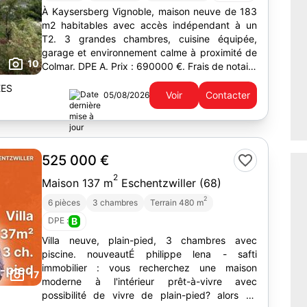
À Kaysersberg Vignoble, maison neuve de 183
m2 habitables avec accès indépendant à un
T2. 3 grandes chambres, cuisine équipée,
garage et environnement calme à proximité de
10
Colmar. DPE A. Prix : 690000 €. Frais de notaire
réduits.
EES
Voir
Contacter
05/08/2026
525 000 €
2
Maison 137 m
Eschentzwiller (68)
2
6 pièces
3 chambres
Terrain 480 m
DPE :
B
Villa neuve, plain-pied, 3 chambres avec
piscine. nouveautÉ philippe lena - safti
immobilier : vous recherchez une maison
17
moderne à l'intérieur prêt-à-vivre avec
possibilité de vivre de plain-pied? alors ne