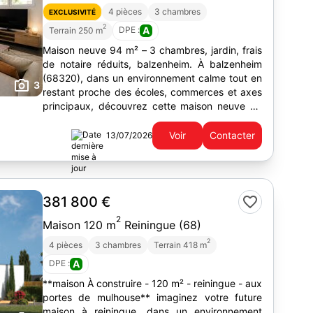
4 pièces
3 chambres
EXCLUSIVITÉ
2
DPE :
A
Terrain 250 m
Maison neuve 94 m² – 3 chambres, jardin, frais
de notaire réduits, balzenheim. À balzenheim
(68320), dans un environnement calme tout en
3
restant proche des écoles, commerces et axes
principaux, découvrez cette maison neuve de
94 m² habitables sur...
Voir
Contacter
13/07/2026
381 800 €
2
Maison 120 m
Reiningue (68)
2
4 pièces
3 chambres
Terrain 418 m
DPE :
A
**maison À construire - 120 m² - reiningue - aux
portes de mulhouse** imaginez votre future
maison à reiningue, dans un environnement