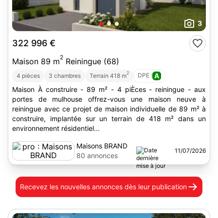
3
322 996 €
2
Maison 89 m
Reiningue (68)
2
DPE :
A
4 pièces
3 chambres
Terrain 418 m
Maison À construire - 89 m² - 4 piÈces - reiningue - aux
portes de mulhouse offrez-vous une maison neuve à
reiningue avec ce projet de maison individuelle de 89 m² à
construire, implantée sur un terrain de 418 m² dans un
environnement résidentiel...
Maisons BRAND
11/07/2026
80 annonces
Recevez les nouvelles annonces
dès leur publication