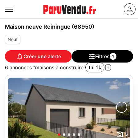
Maison neuve Reiningue (68950)
Neuf
Créer une alerte
Filtres
1
6 annonces "maisons à construire"
Tri
5