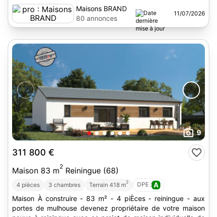
Maisons BRAND
11/07/2026
80 annonces
9
311 800 €
2
Maison 83 m
Reiningue (68)
2
DPE :
A
4 pièces
3 chambres
Terrain 418 m
Maison À construire - 83 m² - 4 piÈces - reiningue - aux
portes de mulhouse devenez propriétaire de votre maison