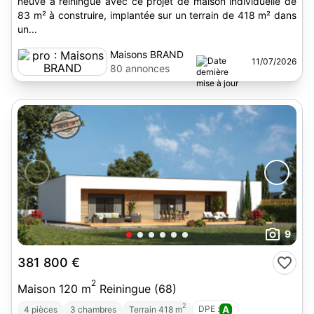
neuve à reiningue avec ce projet de maison individuelle de
83 m² à construire, implantée sur un terrain de 418 m² dans
un...
Maisons BRAND
11/07/2026
80 annonces
9
381 800 €
2
Maison 120 m
Reiningue (68)
2
DPE :
A
4 pièces
3 chambres
Terrain 418 m