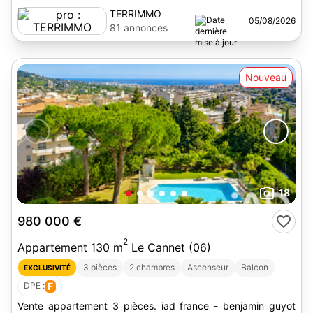
TERRIMMO
05/08/2026
81 annonces
Nouveau
18
980 000 €
2
Appartement 130 m
Le Cannet (06)
3 pièces
2 chambres
Ascenseur
Balcon
EXCLUSIVITÉ
DPE :
F
Vente appartement 3 pièces. iad france - benjamin guyot