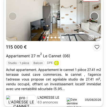
12
115 000 €
2
Appartement 27 m
Le Cannet (06)
DPE :
C
Studio - 1 pièce
Balcon
Achat appartement. Appartement le cannet 1 pièce 27.41 m2
terrasse ouest cave commerces. le cannet , l'agence
l'adresse vous propose cet agréable studio de 27.41 m²,
vendu occupé, offrant un investissement locatif immédiat
avec une rentabilité sécurisée (5.95...
L'ADRESSE LE
05/08/2026
CANNET
63 annonces