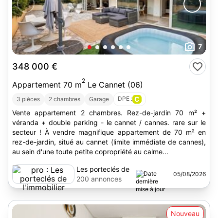
7
348 000 €
2
Appartement 70 m
Le Cannet (06)
DPE :
C
3 pièces
2 chambres
Garage
Vente appartement 2 chambres. Rez-de-jardin 70 m² +
véranda + double parking - le cannet / cannes. rare sur le
secteur ! À vendre magnifique appartement de 70 m² en
rez-de-jardin, situé au cannet (limite immédiate de cannes),
au sein d'une toute petite copropriété au calme...
Les porteclés de
05/08/2026
l'immobilier
200 annonces
Nouveau