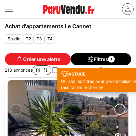
Achat d'appartements Le Cannet
Studio
T2
T3
T4
Créer une alerte
Filtres
1
218 annonces
Tri
ASTUCE
Utilisez les filtres pour personnaliser l
résultat de recherche.
8