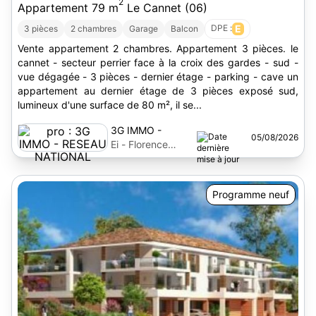
2
Appartement 79 m
Le Cannet (06)
DPE :
E
3 pièces
2 chambres
Garage
Balcon
Vente appartement 2 chambres. Appartement 3 pièces. le
cannet - secteur perrier face à la croix des gardes - sud -
vue dégagée - 3 pièces - dernier étage - parking - cave un
appartement au dernier étage de 3 pièces exposé sud,
lumineux d'une surface de 80 m², il se...
3G IMMO -
05/08/2026
RESEAU
Ei - Florence
NATIONAL
Poirier
Programme neuf