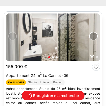
3
155 000 €
2
Appartement 24 m
Le Cannet (06)
Studio - 1 pièce
Balcon
EXCLUSIVITÉ
Achat appartement. Studio de 26 m² idéal investissement
locatif. studio climatisé avec une terrasse de 8 m² exposé
Enregistrer ma recherche
est rénové en très bon état, situé dans une petite résidence
calme au cannet. accès rapide au bd carnot, aux