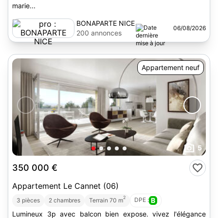
marie...
BONAPARTE NICE
06/08/2026
200 annonces
Appartement neuf
5
350 000 €
Appartement Le Cannet (06)
2
DPE :
B
3 pièces
2 chambres
Terrain 70 m
Lumineux 3p avec balcon bien expose. vivez l'élégance