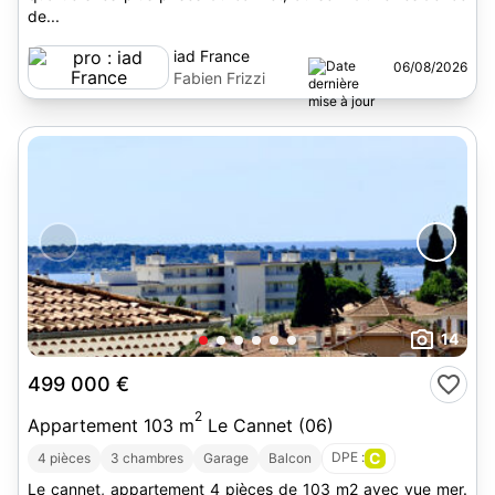
de...
iad France
06/08/2026
Fabien Frizzi
14
499 000 €
2
Appartement 103 m
Le Cannet (06)
DPE :
C
4 pièces
3 chambres
Garage
Balcon
Le cannet, appartement 4 pièces de 103 m2 avec vue mer.