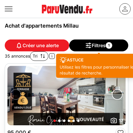
Achat d'appartements Millau
Créer une alerte
Filtres
1
35 annonces
Tri
ASTUCE
Utilisez les filtres pour personnaliser l
résultat de recherche.
17
95 000 €