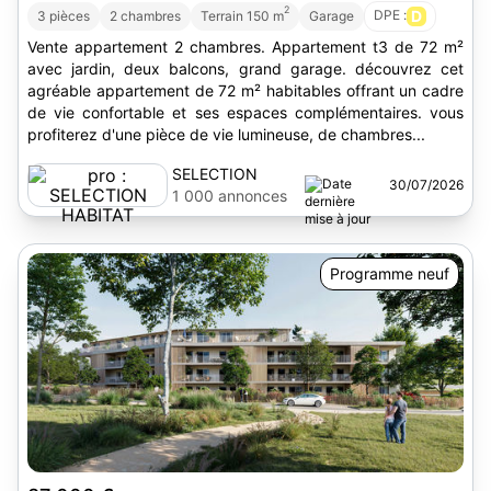
2
DPE :
D
3 pièces
2 chambres
Terrain 150 m
Garage
Vente appartement 2 chambres. Appartement t3 de 72 m²
avec jardin, deux balcons, grand garage. découvrez cet
agréable appartement de 72 m² habitables offrant un cadre
de vie confortable et ses espaces complémentaires. vous
profiterez d'une pièce de vie lumineuse, de chambres...
SELECTION
30/07/2026
HABITAT
1 000 annonces
Programme neuf