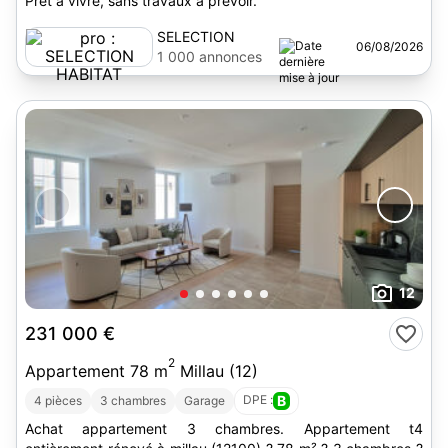
Prêt à vivre, sans travaux à prévoir.
SELECTION
06/08/2026
HABITAT
1 000 annonces
12
231 000 €
2
Appartement 78 m
Millau (12)
DPE :
B
4 pièces
3 chambres
Garage
Achat appartement 3 chambres. Appartement t4