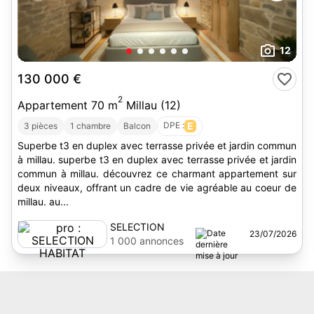
12
130 000 €
2
Appartement 70 m
Millau (12)
DPE :
E
3 pièces
1 chambre
Balcon
Superbe t3 en duplex avec terrasse privée et jardin commun
à millau. superbe t3 en duplex avec terrasse privée et jardin
commun à millau. découvrez ce charmant appartement sur
deux niveaux, offrant un cadre de vie agréable au coeur de
millau. au...
SELECTION
23/07/2026
HABITAT
1 000 annonces