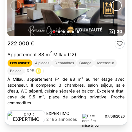
20
222 000 €
2
Appartement 88 m
Millau (12)
4 pièces
3 chambres
Garage
Ascenseur
EXCLUSIVITÉ
DPE :
D
Balcon
À Millau, appartement F4 de 88 m² au 1er étage avec
ascenseur. Il comprend 3 chambres, salon séjour, salle
d'eau, WC séparé, cuisine séparée et balcon. Excellent état,
cave de 9,5 m², place de parking privative. Proche
commodités.
EXPERTIMO
07/08/2026
2 185 annonces