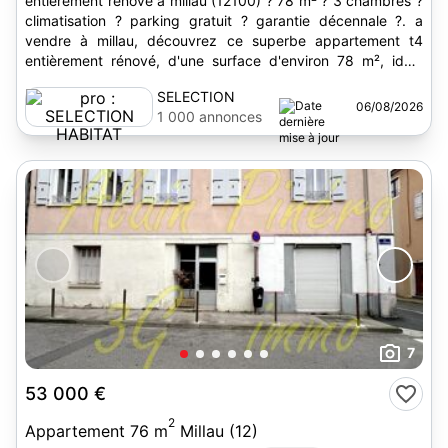
entièrement rénové à millau (12100) ? 78 m² ? 3 chambres ?
climatisation ? parking gratuit ? garantie décennale ?. a
vendre à millau, découvrez ce superbe appartement t4
entièrement rénové, d'une surface d'environ 78 m², idéal
pour...
SELECTION
06/08/2026
HABITAT
1 000 annonces
7
53 000 €
2
Appartement 76 m
Millau (12)