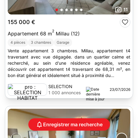
11
155 000 €
2
Appartement 68 m
Millau (12)
4 pièces
3 chambres
Garage
Vente appartement 3 chambres. Millau, appartement t4
traversant avec vue dégagée. dans un quartier calme et
recherché, au sein d'une résidence agréable, venez
découvrir cet appartement t4 traversant de 68,31 m², en
bon état général et idéalement situé à proximité du...
SELECTION
23/07/2026
HABITAT
1 000 annonces
Enregistrer ma recherche