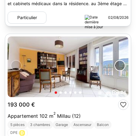
et cabinets médicaux dans la résidence. au 3ème étage de
la...
Particulier
02/08/2026
24
193 000 €
2
Appartement 102 m
Millau (12)
5 pièces
3 chambres
Garage
Ascenseur
Balcon
DPE :
D