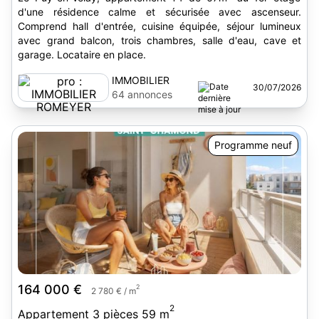
d'une résidence calme et sécurisée avec ascenseur.
Comprend hall d'entrée, cuisine équipée, séjour lumineux
avec grand balcon, trois chambres, salle d'eau, cave et
garage. Locataire en place.
IMMOBILIER
30/07/2026
ROMEYER
64 annonces
Programme neuf
164 000 €
2
2 780 € / m
2
Appartement 3 pièces 59 m