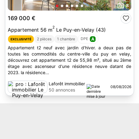
8
169 000 €
2
Appartement 56 m
Le Puy-en-Velay (43)
DPE :
A
2 pièces
1 chambre
EXCLUSIVITÉ
Appartement t2 neuf avec jardin d'hiver. a deux pas de
toutes les commodités du centre-ville du puy en velay,
découvrez cet appartement t2 de 55,98 m², situé au 2ème
étage avec ascenseur d'une résidence neuve datant de
2023. la résidence...
Laforêt immobilier
08/08/2026
Le Puy-en-Velay
50 annonces