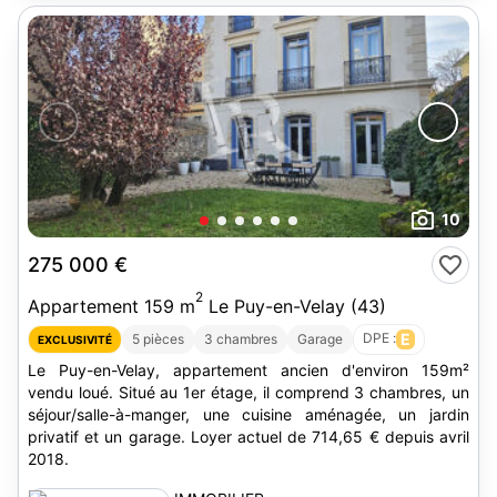
10
275 000 €
2
Appartement 159 m
Le Puy-en-Velay (43)
DPE :
E
5 pièces
3 chambres
Garage
EXCLUSIVITÉ
Le Puy-en-Velay, appartement ancien d'environ 159m²
vendu loué. Situé au 1er étage, il comprend 3 chambres, un
séjour/salle-à-manger, une cuisine aménagée, un jardin
privatif et un garage. Loyer actuel de 714,65 € depuis avril
2018.