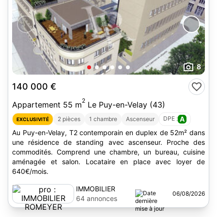
8
140 000 €
2
Appartement 55 m
Le Puy-en-Velay (43)
DPE :
A
2 pièces
1 chambre
Ascenseur
EXCLUSIVITÉ
Au Puy-en-Velay, T2 contemporain en duplex de 52m² dans
une résidence de standing avec ascenseur. Proche des
commodités. Comprend une chambre, un bureau, cuisine
aménagée et salon. Locataire en place avec loyer de
640€/mois.
IMMOBILIER
06/08/2026
ROMEYER
64 annonces