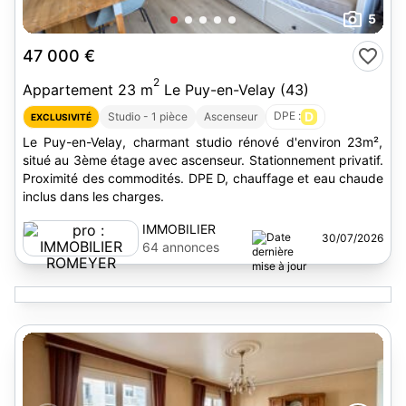
5
47 000 €
2
Appartement 23 m
Le Puy-en-Velay (43)
DPE :
D
Studio - 1 pièce
Ascenseur
EXCLUSIVITÉ
Le Puy-en-Velay, charmant studio rénové d'environ 23m²,
situé au 3ème étage avec ascenseur. Stationnement privatif.
Proximité des commodités. DPE D, chauffage et eau chaude
inclus dans les charges.
IMMOBILIER
30/07/2026
ROMEYER
64 annonces