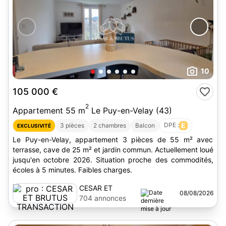
10
105 000 €
2
Appartement 55 m
Le Puy-en-Velay (43)
DPE :
E
3 pièces
2 chambres
Balcon
EXCLUSIVITÉ
Le Puy-en-Velay, appartement 3 pièces de 55 m² avec
terrasse, cave de 25 m² et jardin commun. Actuellement loué
jusqu'en octobre 2026. Situation proche des commodités,
écoles à 5 minutes. Faibles charges.
CESAR ET
08/08/2026
BRUTUS
704 annonces
TRANSACTION