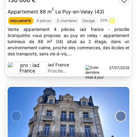
130 000 €
2
Appartement 88 m
Le Puy-en-Velay (43)
DPE :
D
4 pièces
3 chambres
Garage
EXCLUSIVITÉ
Vente appartement 4 pièces. iad france - priscille
branquinho vous propose: au puy en velay - appartement
lumineux de 88 m² (t4) situé au 2 étage, dans un
environnement calme, proche des commerces, des écoles et
des transports, sans vis-à-vis,...
iad France
27/07/2026
Priscille
Branquinho