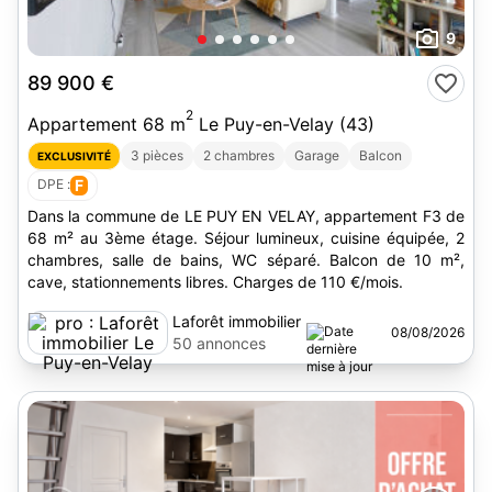
9
89 900 €
2
Appartement 68 m
Le Puy-en-Velay (43)
3 pièces
2 chambres
Garage
Balcon
EXCLUSIVITÉ
DPE :
F
Dans la commune de LE PUY EN VELAY, appartement F3 de
68 m² au 3ème étage. Séjour lumineux, cuisine équipée, 2
chambres, salle de bains, WC séparé. Balcon de 10 m²,
cave, stationnements libres. Charges de 110 €/mois.
Laforêt immobilier
08/08/2026
Le Puy-en-Velay
50 annonces