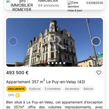
IMMOBILIER
03/08/2026
ROMEYER
64 annonces
25
493 500 €
2
Appartement 357 m
Le Puy-en-Velay (43)
9 pièces
5 chambres
Ascenseur
Balcon
EXCLUSIVITÉ
DPE :
E
Bien situé à Le Puy-en-Velay, cet appartement d'exception
de 357m² offre des volumes impressionnants, avec