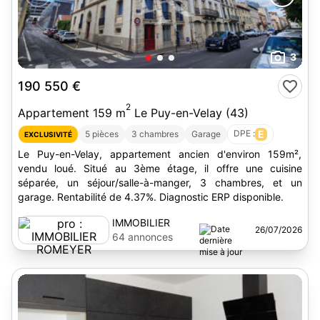
3
190 550 €
2
Appartement 159 m
Le Puy-en-Velay (43)
DPE :
E
5 pièces
3 chambres
Garage
EXCLUSIVITÉ
Le Puy-en-Velay, appartement ancien d'environ 159m²,
vendu loué. Situé au 3ème étage, il offre une cuisine
séparée, un séjour/salle-à-manger, 3 chambres, et un
garage. Rentabilité de 4.37%. Diagnostic ERP disponible.
IMMOBILIER
26/07/2026
ROMEYER
64 annonces