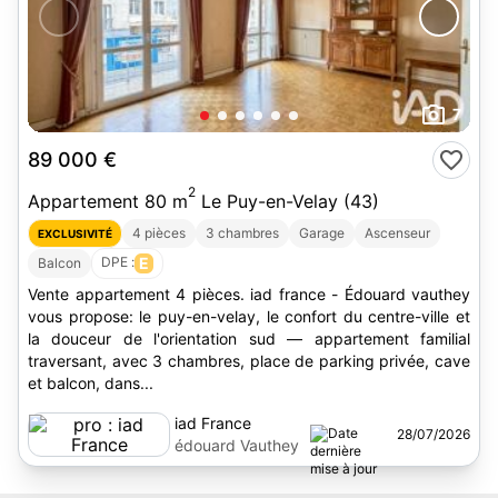
7
89 000 €
2
Appartement 80 m
Le Puy-en-Velay (43)
4 pièces
3 chambres
Garage
Ascenseur
EXCLUSIVITÉ
DPE :
E
Balcon
Vente appartement 4 pièces. iad france - Édouard vauthey
vous propose: le puy-en-velay, le confort du centre-ville et
la douceur de l'orientation sud — appartement familial
traversant, avec 3 chambres, place de parking privée, cave
et balcon, dans...
iad France
28/07/2026
édouard Vauthey