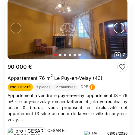
7
90 000 €
2
Appartement 76 m
Le Puy-en-Velay (43)
DPE :
F
3 pièces
2 chambres
EXCLUSIVITÉ
Appartement à vendre le puy-en-velay. appartement t3 - 76
m² - le puy-en-velay romain ketterer et julia verrecchia by
césar & brutus, vous proposent en exclusivité cet
appartement t3 situé au coeur de la vieille ville du puy-en-
velay....
CESAR ET
08/08/2026