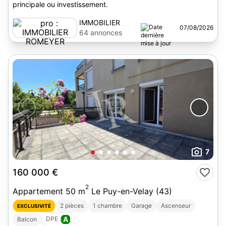
principale ou investissement.
IMMOBILIER
07/08/2026
ROMEYER
64 annonces
7
160 000 €
2
Appartement 50 m
Le Puy-en-Velay (43)
2 pièces
1 chambre
Garage
Ascenseur
EXCLUSIVITÉ
DPE :
A
Balcon