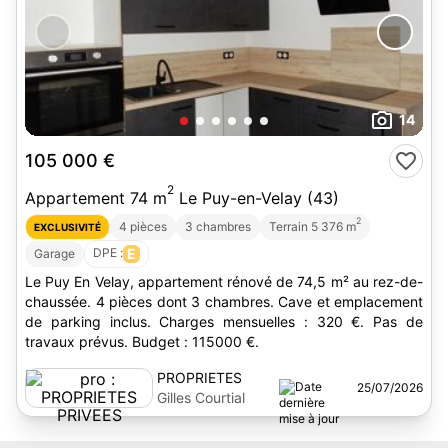
14
105 000 €
2
Appartement 74 m
Le Puy-en-Velay (43)
2
4 pièces
3 chambres
Terrain 5 376 m
EXCLUSIVITÉ
DPE :
E
Garage
Le Puy En Velay, appartement rénové de 74,5 m² au rez-de-
chaussée. 4 pièces dont 3 chambres. Cave et emplacement
de parking inclus. Charges mensuelles : 320 €. Pas de
travaux prévus. Budget : 115000 €.
PROPRIETES
25/07/2026
PRIVEES
Gilles Courtial