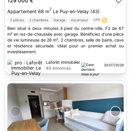
129 000 €
2
Appartement 68 m
Le Puy-en-Velay (43)
DPE :
E
3 pièces
2 chambres
Garage
Ascenseur
Bien situé à deux minutes à pied du centre-ville, F3 de 67
m² en rez-de-chaussée avec garage. Bénéficiez d'une pièce
de vie lumineuse de 28 m², 2 chambres, salle de bains, cave
et résidence sécurisée. Idéal pour un premier achat ou
investissement.
Laforêt immobilier
30/07/2026
Le Puy-en-Velay
49 annonces