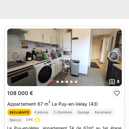
8
108 000 €
2
Appartement 67 m
Le Puy-en-Velay (43)
4 pièces
3 chambres
Garage
Ascenseur
EXCLUSIVITÉ
DPE :
D
Balcon
Le Puy-en-Velay, appartement T4 de 67m² au 1er étage