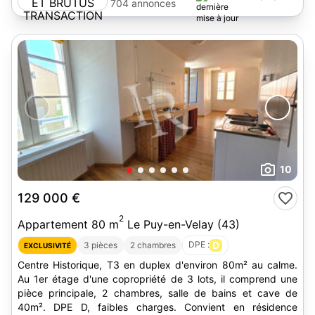
BRUTUS
704 annonces
TRANSACTION
10
129 000 €
2
Appartement 80 m
Le Puy-en-Velay (43)
DPE :
D
3 pièces
2 chambres
EXCLUSIVITÉ
Centre Historique, T3 en duplex d'environ 80m² au calme.
Au 1er étage d'une copropriété de 3 lots, il comprend une
pièce principale, 2 chambres, salle de bains et cave de
40m². DPE D, faibles charges. Convient en résidence