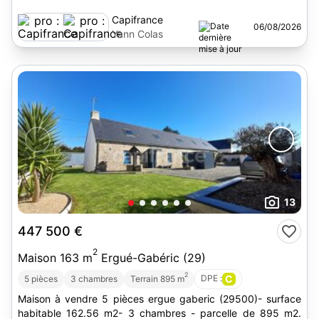
Capifrance
06/08/2026
Yann Colas
13
447 500 €
2
Maison 163 m
Ergué-Gabéric (29)
2
DPE :
C
5 pièces
3 chambres
Terrain 895 m
Maison à vendre 5 pièces ergue gaberic (29500)- surface
habitable 162.56 m2- 3 chambres - parcelle de 895 m2.