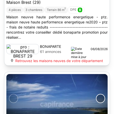
Maison Brest (29)
2
DPE :
B
4 pièces
3 chambres
Terrain 86 m
Maison neuvve haute performence energetique - ptz.
maison neuve haute performence energetique re2020 – ptz
- frais de notaire reduits --------------------------------------
rencontrez votre conseiller dédié bonaparte promotion pour
réaliser...
BONAPARTE
06/08/2026
BREST 29
61 annonces
Retrouvez les maisons neuves de votre département