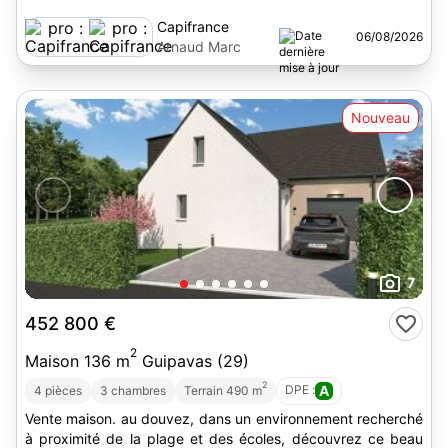
Capifrance
06/08/2026
Arnaud Marc
Nouveau
7
452 800 €
2
Maison 136 m
Guipavas (29)
2
DPE :
A
4 pièces
3 chambres
Terrain 490 m
Vente maison. au douvez, dans un environnement recherché
à proximité de la plage et des écoles, découvrez ce beau