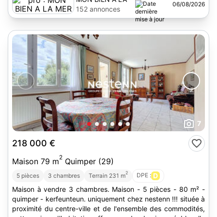
06/08/2026
MER
152 annonces
7
218 000 €
2
Maison 79 m
Quimper (29)
2
DPE :
D
5 pièces
3 chambres
Terrain 231 m
Maison à vendre 3 chambres. Maison - 5 pièces - 80 m² -
quimper - kerfeunteun. uniquement chez nestenn !!! située à
proximité du centre-ville et de l'ensemble des commodités,