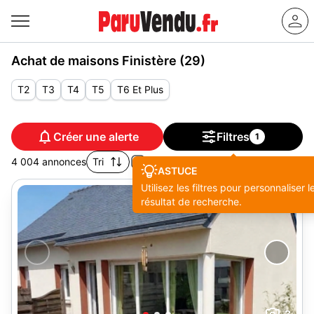
Achat de maisons Finistère (29)
T2
T3
T4
T5
T6 Et Plus
Créer une alerte
Filtres
1
4 004 annonces
Tri
ASTUCE
Utilisez les filtres pour personnaliser l
résultat de recherche.
3