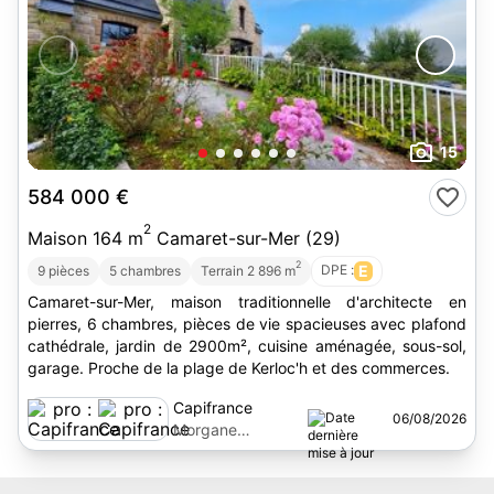
15
584 000 €
2
Maison 164 m
Camaret-sur-Mer (29)
2
DPE :
E
9 pièces
5 chambres
Terrain 2 896 m
Camaret-sur-Mer, maison traditionnelle d'architecte en
pierres, 6 chambres, pièces de vie spacieuses avec plafond
cathédrale, jardin de 2900m², cuisine aménagée, sous-sol,
garage. Proche de la plage de Kerloc'h et des commerces.
Capifrance
06/08/2026
Morgane
Calmettes