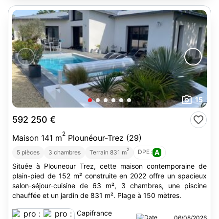
15
592 250 €
2
Maison 141 m
Plounéour-Trez (29)
2
DPE :
A
5 pièces
3 chambres
Terrain 831 m
Située à Plouneour Trez, cette maison contemporaine de
plain-pied de 152 m² construite en 2022 offre un spacieux
salon-séjour-cuisine de 63 m², 3 chambres, une piscine
chauffée et un jardin de 831 m². Plage à 150 mètres.
Capifrance
06/08/2026