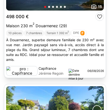
15
498 000 €
2
Maison 230 m
Douarnenez (29)
2
DPE :
F
10 pièces
7 chambres
Terrain 1 392 m
À Douarnenez, superbe demeure familiale de 230 m² avec
vue mer. Jardin paysagé sans vis-à-vis, accès direct à la
plage du Ris. Grand séjour lumineux, 7 chambres dont une
suite au RDC. Idéal pour se ressourcer et accueillir famille et
amis.
Capifrance
06/08/2026
Jérémie Regoin