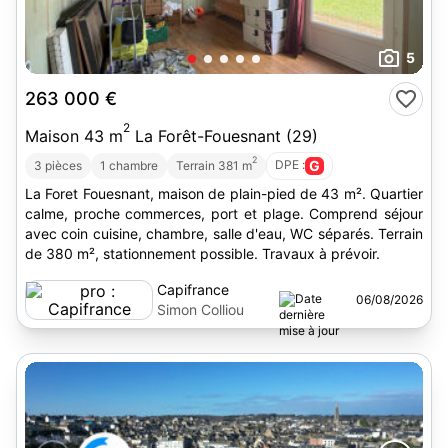
5
263 000 €
2
Maison 43 m
La Forêt-Fouesnant (29)
2
DPE :
G
3 pièces
1 chambre
Terrain 381 m
La Foret Fouesnant, maison de plain-pied de 43 m². Quartier
calme, proche commerces, port et plage. Comprend séjour
avec coin cuisine, chambre, salle d'eau, WC séparés. Terrain
de 380 m², stationnement possible. Travaux à prévoir.
Capifrance
06/08/2026
Simon Colliou