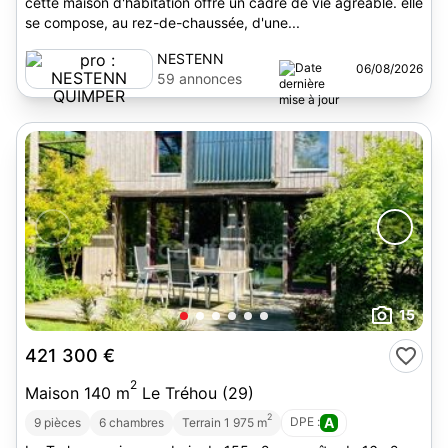
cette maison d'habitation offre un cadre de vie agréable. elle
se compose, au rez-de-chaussée, d'une...
NESTENN
06/08/2026
QUIMPER
59 annonces
15
421 300 €
2
Maison 140 m
Le Tréhou (29)
2
DPE :
A
9 pièces
6 chambres
Terrain 1 975 m