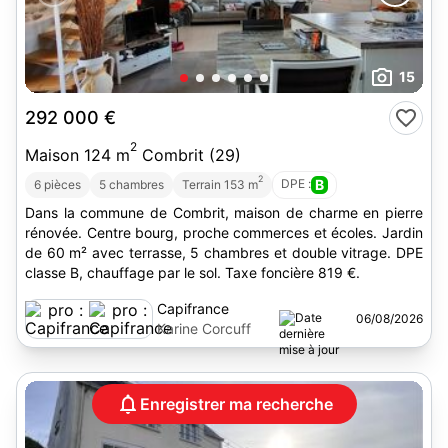
15
292 000 €
2
Maison 124 m
Combrit (29)
2
DPE :
B
6 pièces
5 chambres
Terrain 153 m
Dans la commune de Combrit, maison de charme en pierre
rénovée. Centre bourg, proche commerces et écoles. Jardin
de 60 m² avec terrasse, 5 chambres et double vitrage. DPE
classe B, chauffage par le sol. Taxe foncière 819 €.
Capifrance
06/08/2026
Karine Corcuff
Enregistrer ma recherche