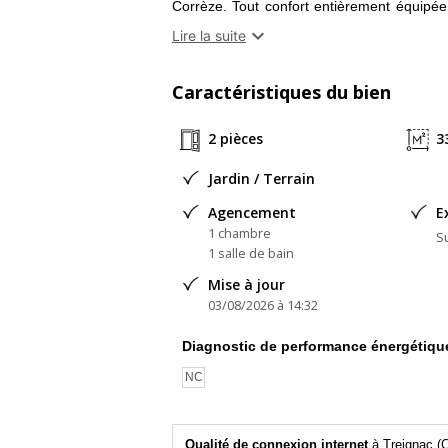
Corrèze. Tout confort entièrement équipé
vitrage, radiateurs électriques remplacés 

Lire la suite
chaleur en hiver. Habitable de suite pas de
emplacement ensoleillé vue imprenable su
Caractéristiques du bien
résidence principale ou secondaire possibi
fibre à proximité. Climatisation en cours d
2 pièces
3
vacances-correze.jimdofree.com
Jardin / Terrain
Agencement
E
1 chambre
Su
1 salle de bain
Mise à jour
03/08/2026 à 14:32
Diagnostic de performance énergétiqu
NC
Qualité de connexion internet
à Treignac (C