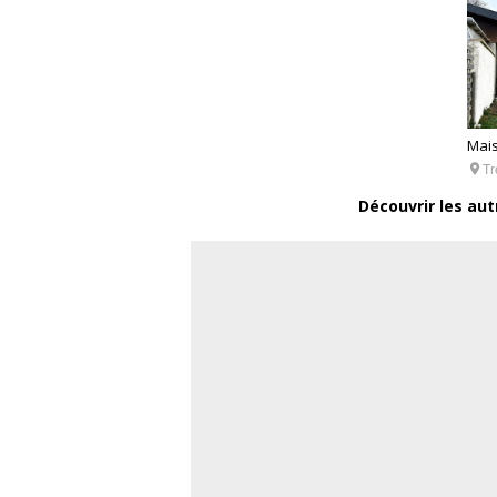
Mais

Tr
Découvrir les aut