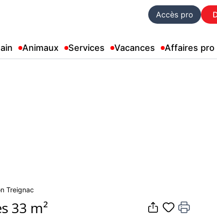
Accès pro
ain
Animaux
Services
Vacances
Affaires pro
on Treignac
es 33 m²