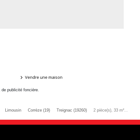
Vendre une maison
t de publicité foncière.
Limousin
Corrèze (19)
Treignac (19260)
2 pièce(s), 33 m²...