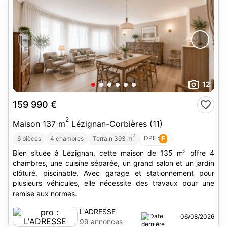
12
159 990 €
2
Maison 137 m
Lézignan-Corbières (11)
2
DPE :
F
6 pièces
4 chambres
Terrain 393 m
Bien située à Lézignan, cette maison de 135 m² offre 4
chambres, une cuisine séparée, un grand salon et un jardin
clôturé, piscinable. Avec garage et stationnement pour
plusieurs véhicules, elle nécessite des travaux pour une
remise aux normes.
L'ADRESSE
06/08/2026
NARBONNE
99 annonces