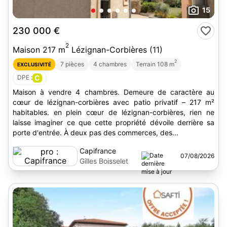
15
230 000 €
2
Maison 217 m
Lézignan-Corbières (11)
2
7 pièces
4 chambres
Terrain 108 m
EXCLUSIVITÉ
DPE :
C
Maison à vendre 4 chambres. Demeure de caractère au
cœur de lézignan-corbières avec patio privatif – 217 m²
habitables. en plein cœur de lézignan-corbières, rien ne
laisse imaginer ce que cette propriété dévoile derrière sa
porte d'entrée. À deux pas des commerces, des...
Capifrance
07/08/2026
Gilles Boisselet