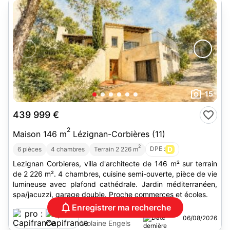
15
439 999 €
2
Maison 146 m
Lézignan-Corbières (11)
2
DPE :
D
6 pièces
4 chambres
Terrain 2 226 m
Lezignan Corbieres, villa d'architecte de 146 m² sur terrain
de 2 226 m². 4 chambres, cuisine semi-ouverte, pièce de vie
lumineuse avec plafond cathédrale. Jardin méditerranéen,
spa/jacuzzi, garage double. Proche commerces et écoles.
Enregistrer ma recherche
Capifrance
06/08/2026
Violaine Engels