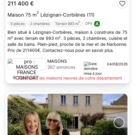
211 400 €
2
Maison 75 m
Lézignan-Corbières (11)
2
DPE :
A
3 pièces
2 chambres
Terrain 993 m
Bien situé à Lézignan-Corbières, maison à construire de 75
m² avec terrain de 993 m². 3 pièces, 2 chambres, cuisine et
salle de bains. Plain-pied, proche de la mer et de Narbonne.
Prix de 211400€. Contactez-nous pour en savoir plus.
MAISONS
04/08/2026
FRANCE
387 annonces
CONFORT
Retrouvez les maisons neuves de votre département