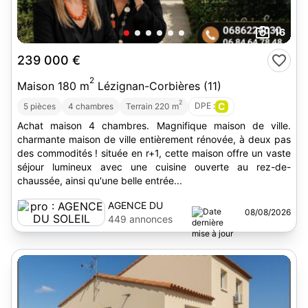
16
239 000 €
2
Maison 180 m
Lézignan-Corbières (11)
2
DPE :
C
5 pièces
4 chambres
Terrain 220 m
Achat maison 4 chambres. Magnifique maison de ville.
charmante maison de ville entièrement rénovée, à deux pas
des commodités ! située en r+1, cette maison offre un vaste
séjour lumineux avec une cuisine ouverte au rez-de-
chaussée, ainsi qu'une belle entrée...
AGENCE DU
08/08/2026
SOLEIL
449 annonces