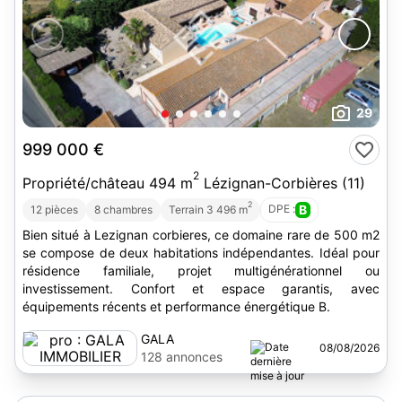
29
999 000 €
2
Propriété/château 494 m
Lézignan-Corbières (11)
2
DPE :
B
12 pièces
8 chambres
Terrain 3 496 m
Bien situé à Lezignan corbieres, ce domaine rare de 500 m2
se compose de deux habitations indépendantes. Idéal pour
résidence familiale, projet multigénérationnel ou
investissement. Confort et espace garantis, avec
équipements récents et performance énergétique B.
GALA
08/08/2026
IMMOBILIER
128 annonces