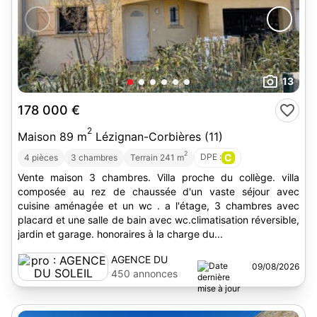
13
178 000 €
2
Maison 89 m
Lézignan-Corbières (11)
2
DPE :
C
4 pièces
3 chambres
Terrain 241 m
Vente maison 3 chambres. Villa proche du collège. villa
composée au rez de chaussée d'un vaste séjour avec
cuisine aménagée et un wc . a l'étage, 3 chambres avec
placard et une salle de bain avec wc.climatisation réversible,
jardin et garage. honoraires à la charge du...
AGENCE DU
09/08/2026
SOLEIL
450 annonces