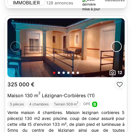
IMMOBILIER
128 annonces
12
325 000 €
2
Maison 130 m
Lézignan-Corbières (11)
2
DPE :
B
5 pièces
4 chambres
Terrain 509 m
Vente maison 4 chambres. Maison lezignan corbieres 5
pièce(s) 130 m2 avec piscine. coup de coeur assuré pour
cette villa t5 d'environ 133 m², de plain pied et lumineuse à
5mns du centre de lézignan ainsi que de toutes