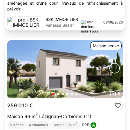
aménagée et d'une cour. Travaux de rafraîchissement à
prévoir.
BSK IMMOBILIER
08/08/2026
Vanessa Besler
Maison neuve
9
259 010 €
2
Maison 96 m
Lézignan-Corbières (11)
2
DPE :
A
5 pièces
4 chambres
Terrain 395 m