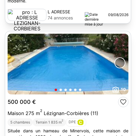
moderne.
L ADRESSE
09/08/2026
LEZIGNAN-
74 annonces
CORBIERES
10
500 000 €
2
Maison 275 m
Lézignan-Corbières (11)
2
DPE :
C
5 chambres
Terrain 1 835 m
Située dans un hameau de Minervois, cette maison de