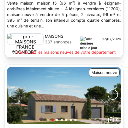
Vente maison. maison f5 (96 m²) à vendre à lézignan-
corbières idéalement située - À lézignan-corbières (11200),
maison neuve à vendre de 5 pièces, 2 niveaux, 96 m² et
395 m² de terrain. son intérieur compte quatre chambres,
une cuisine et une...
MAISONS
17/07/2026
FRANCE
387 annonces
CONFORT
Retrouvez les maisons neuves de votre département
Maison neuve
9