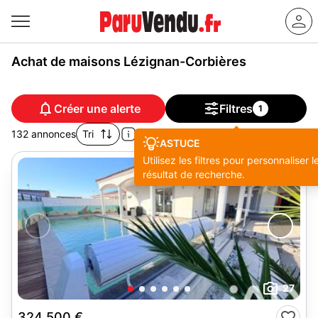
Achat de maisons Lézignan-Corbières
Créer une alerte
Filtres
1
132 annonces
Tri
ASTUCE
Utilisez les filtres pour personnaliser l
résultat de recherche.
27
324 500 €