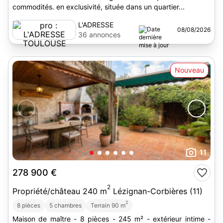
commodités. en exclusivité, située dans un quartier...
L'ADRESSE
08/08/2026
TOULOUSE
36 annonces
Nouveau
11
278 900 €
2
Propriété/château 240 m
Lézignan-Corbières (11)
2
8 pièces
5 chambres
Terrain 90 m
Maison de maître - 8 pièces - 245 m² - extérieur intime -