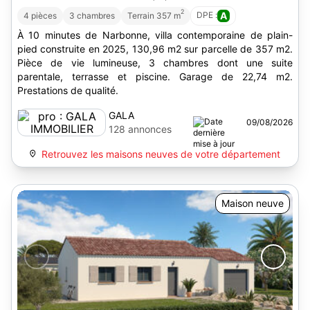
2
DPE :
A
4 pièces
3 chambres
Terrain 357 m
À 10 minutes de Narbonne, villa contemporaine de plain-
pied construite en 2025, 130,96 m2 sur parcelle de 357 m2.
Pièce de vie lumineuse, 3 chambres dont une suite
parentale, terrasse et piscine. Garage de 22,74 m2.
Prestations de qualité.
GALA
09/08/2026
IMMOBILIER
128 annonces
Retrouvez les maisons neuves de votre département
Maison neuve