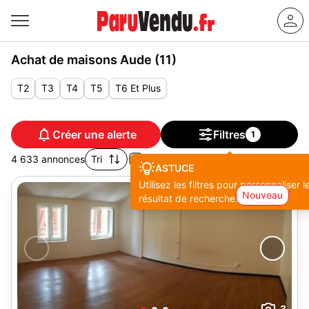
Achat de maisons Aude (11)
T2
T3
T4
T5
T6 Et Plus
Créer une alerte
Filtres
1
4 633 annonces
Tri
ASTUCE
Utilisez les filtres pour personnaliser l
Nouveau
résultat de recherche.
3