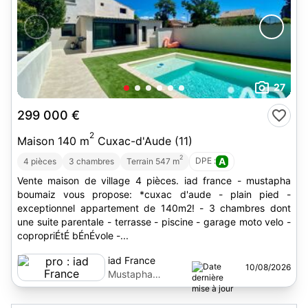
27
299 000 €
2
Maison 140 m
Cuxac-d'Aude (11)
2
DPE :
A
4 pièces
3 chambres
Terrain 547 m
Vente maison de village 4 pièces. iad france - mustapha
boumaiz vous propose: *cuxac d'aude - plain pied -
exceptionnel appartement de 140m2! - 3 chambres dont
une suite parentale - terrasse - piscine - garage moto velo -
copropriÉtÉ bÉnÉvole -...
iad France
10/08/2026
Mustapha
Boumaiz