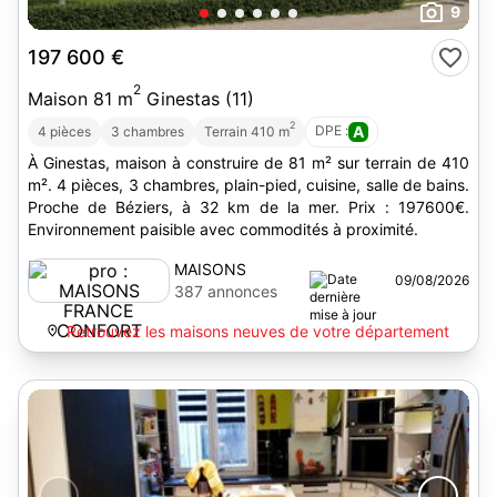
9
197 600 €
2
Maison 81 m
Ginestas (11)
2
DPE :
A
4 pièces
3 chambres
Terrain 410 m
À Ginestas, maison à construire de 81 m² sur terrain de 410
m². 4 pièces, 3 chambres, plain-pied, cuisine, salle de bains.
Proche de Béziers, à 32 km de la mer. Prix : 197600€.
Environnement paisible avec commodités à proximité.
MAISONS
09/08/2026
FRANCE
387 annonces
CONFORT
Retrouvez les maisons neuves de votre département