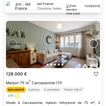
iad France
10/08/2026
Charlotte Vallee
9
128 000 €
2
Maison 75 m
Carcassonne (11)
2
4 pièces
3 chambres
Terrain 146 m
EXCLUSIVITÉ
DPE :
D
Située à Carcassonne, maison mitoyenne de 75 m², 3