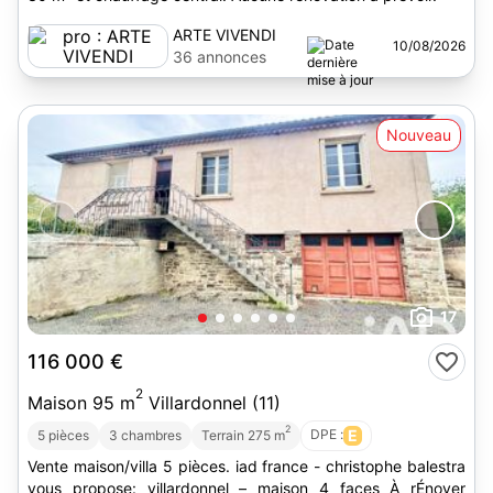
ARTE VIVENDI
10/08/2026
36 annonces
Nouveau
17
116 000 €
2
Maison 95 m
Villardonnel (11)
2
DPE :
E
5 pièces
3 chambres
Terrain 275 m
Vente maison/villa 5 pièces. iad france - christophe balestra
vous propose: villardonnel – maison 4 faces À rÉnover