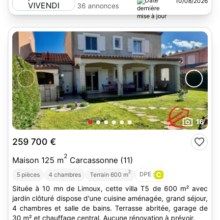
10/08/2026
36 annonces
16
259 700 €
2
Maison 125 m
Carcassonne (11)
2
DPE :
C
5 pièces
4 chambres
Terrain 600 m
Située à 10 mn de Limoux, cette villa T5 de 600 m² avec
jardin clôturé dispose d'une cuisine aménagée, grand séjour,
4 chambres et salle de bains. Terrasse abritée, garage de
30 m² et chauffage central. Aucune rénovation à prévoir.