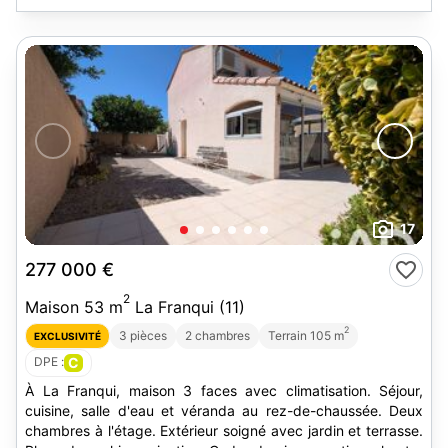
17
277 000 €
2
Maison 53 m
La Franqui (11)
2
3 pièces
2 chambres
Terrain 105 m
EXCLUSIVITÉ
DPE :
C
À La Franqui, maison 3 faces avec climatisation. Séjour,
cuisine, salle d'eau et véranda au rez-de-chaussée. Deux
chambres à l'étage. Extérieur soigné avec jardin et terrasse.