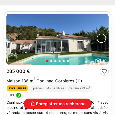
19
285 000 €
2
Maison 136 m
Conilhac-Corbières (11)
2
5 pièces
4 chambres
Terrain 723 m
EXCLUSIVITÉ
DPE :
B
Conilhac-Corbières, villa plain-pied 5 pièces de 136m² avec
Enregistrer ma recherche
piscine et garage sur terrain de 723m². Maison climatisée,
véranda exposée sud, 4 chambres, calme et sans vis-à-vis.