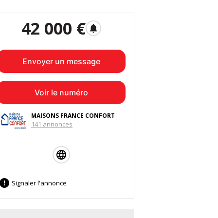
42 000 €
notifications
Envoyer un message
Voir le numéro
MAISONS FRANCE CONFORT
141 annonces

Signaler l'annonce