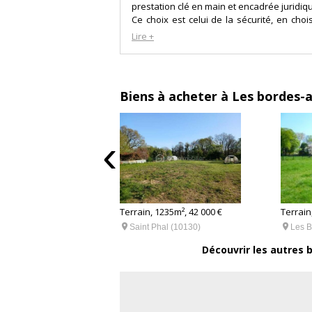
prestation clé en main et encadrée juridi
Ce choix est celui de la sécurité, en ch
profitez des garanties du leader Français
Lire +
l'expérience d'une entreprise
centenaire pour concevoir et construire
famille.
L'intérêt d'un constructeur pour suivre son
Biens à acheter à Les bordes
l'ensemble du suivi de chantier.
Nous nous occupons de la gestion de tout
plans, artisans…) et nous assurons votre
‹
plans à la remise des clés.
2158m², 125 000 €
Terrain, 1235m², 42 000 €
Terrain


 (10390)
Saint Phal (10130)
Les B
Découvrir les autres