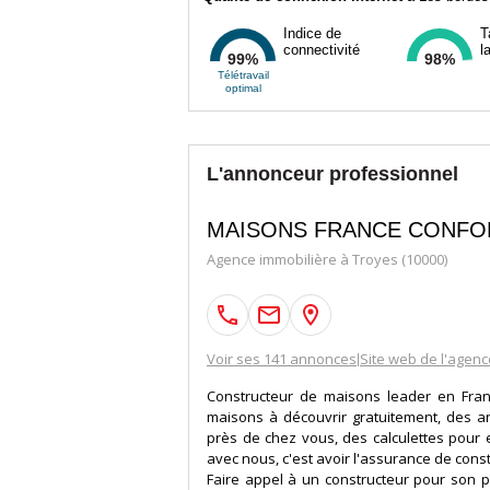
Indice de
T
connectivité
l
99%
98%
Télétravail
optimal
L'annonceur professionnel
MAISONS FRANCE CONFO
Agence immobilière à Troyes (10000)
Voir ses 141 annonces
Site web de l'agenc
|
Constructeur de maisons leader en Fra
maisons à découvrir gratuitement, des 
près de chez vous, des calculettes pour e
avec nous, c'est avoir l'assurance de cons
Faire appel à un constructeur pour son pr