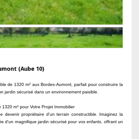
umont (Aube 10)
tible de 1320 m² aux Bordes-Aumont, parfait pour construire la
un jardin sécurisé dans un environnement paisible.
 1320 m² pour Votre Projet Immobilier
 devenir propriétaire d'un terrain constructible. Imaginez la
e d'un magnifique jardin sécurisé pour vos enfants, offrant un
ute tranquillité. Si la construction de votre propre maison est
est actuellement disponible à l'achat grâce à notre partenaire