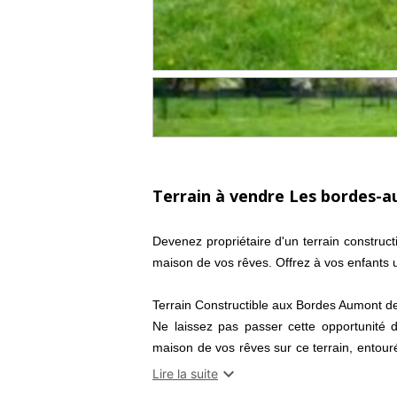
Terrain à vendre Les bordes-a
Devenez propriétaire d'un terrain construc
maison de vos rêves. Offrez à vos enfants 
Terrain Constructible aux Bordes Aumont de
Ne laissez pas passer cette opportunité de
maison de vos rêves sur ce terrain, entouré
espace paisible où ils pourront jouer en to

Lire la suite
dans vos projets, ce terrain constructible 