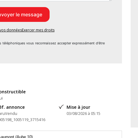
erre Brossolette 10000 Troyes
e vos données
Exercer mes droits
s téléphoniques vous reconnaissez accepter expressément d'être
onstructible
ui
éf. annonce
Mise à jour
aruVendu
03/08/2026 à 05:15
005198_1005119_3715416
-aumont (Aube 10)