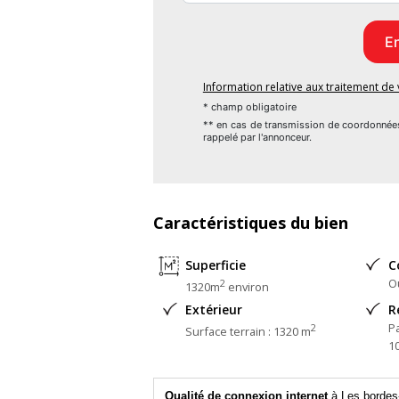
MAISONS FRANCE CONFORT 142 Avenue Pi
Référence : SBLESBORDESAUMONT-0
Information relative aux traitement d
* champ obligatoire
** en cas de transmission de coordonnée
Bien En copropriété : non
rappelé par l'annonceur.
Caractéristiques du bien
Superficie
C
O
2
1320m
environ
Extérieur
R
P
2
Surface terrain : 1320 m
1
Qualité de connexion internet
à Les bordes