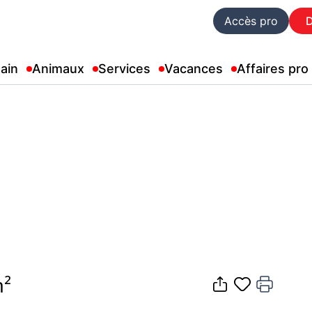
Accès pro
ain
Animaux
Services
Vacances
Affaires pro
m²