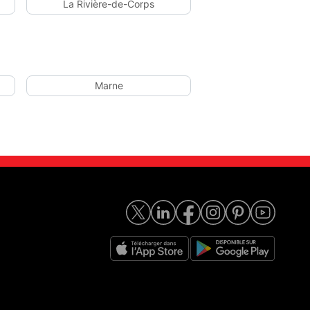
La Rivière-de-Corps
Marne