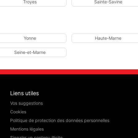
Troyes
Sainte-Savine
Yonne
Haute-Marne
Seine-et-Marne
Liens utiles
Vos suggestions
Cookies
Politique de protection des données personnelles
Mentions légales
Signaler un contenu illicite