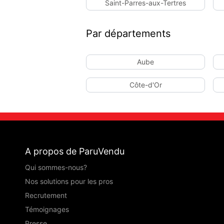
Saint-Parres-aux-Tertres
Par départements
Aube
Côte-d'Or
A propos de ParuVendu
Qui sommes-nous?
Nos solutions pour les pros
Recrutement
Témoignages
Presse