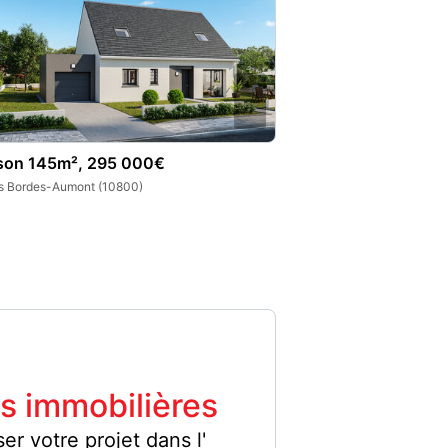
son 145m², 295 000€
Maison 75m², 20
s Bordes-Aumont (10800)
Les Bordes-Aumont 
s immobilières
er votre projet dans l'