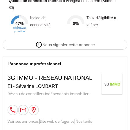
Qualité de connexion internet
à Hangest-en-santerre (Somme
80)
Indice de
Taux d'éligibilité à
47%
0%
connectivité
la fibre
Télétravail
possible
Nous signaler cette annonce
L'annonceur professionnel
3G IMMO - RESEAU NATIONAL
EI - Séverine LOMBART
Réseau de conseillers indépendants immobilier
Voir ses annonces
|
Site web de l'agence
|
Nos tarifs