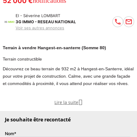
52 000 €
notifications
EI - Séverine LOMBART
3G IMMO - RESEAU NATIONAL
Voir ses autres annonces
Terrain à vendre Hangest-en-santerre (Somme 80)
Terrain constructible
Découvrez ce beau terrain de 932 m2 à Hangest-en-Santerre, idéal
pour votre projet de construction. Calme, avec une grande façade
et commodités à proximité, il vous attend pour réaliser vos rêves.
AXE AMIENS/ROYE

Lire la suite
- à 20 MN de la ZONE COMMERCIALE GRAND A AMIENS-GLISY
- à 10 MN de l'A1 ROYE
Je souhaite être recontacté
Commune d'HANGEST EN SANTERRE, bourg de plus de 1000
Nom*