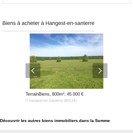
Biens à acheter à Hangest-en-santerre
€
TerrainBiens, 800m², 45 000 €
TerrainBien


Hangest-en-Santerre (80134)
Hangest-en
Découvrir les autres biens immobiliers dans la Somme