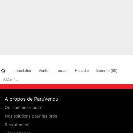
Immobilier
Vente
Terrain
Picardie
Somme (80)
932 m²...
A propos de ParuVendu
Qui sommes-nous?
Nos solutions pour les pros
Recrutement