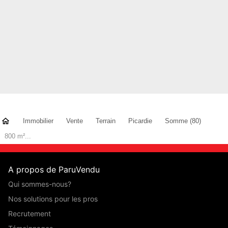
Immobilier
Vente
Terrain
Picardie
Somme (80)
800 m²...
A propos de ParuVendu
Qui sommes-nous?
Nos solutions pour les pros
Recrutement