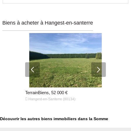
Biens à acheter à Hangest-en-santerre
€
TerrainBiens, 52 000 €
TerrainBien


Hangest-en-Santerre (80134)
Hangest-en
Découvrir les autres biens immobiliers dans la Somme