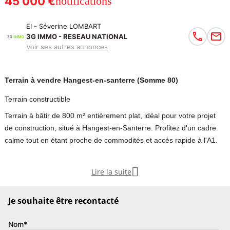
45 000 €
notifications
EI - Séverine LOMBART
3G IMMO - RESEAU NATIONAL
Voir ses autres annonces
Terrain à vendre Hangest-en-santerre (Somme 80)
Terrain constructible
Terrain à bâtir de 800 m² entièrement plat, idéal pour votre projet
de construction, situé à Hangest-en-Santerre. Profitez d'un cadre
calme tout en étant proche de commodités et accès rapide à l'A1.
AXE AMIENS/ROYE

Lire la suite
- à 20 MN de la ZONE COMMERCIALE GRAND A AMIENS-GLISY
- à 10 MN de l'A1 ROYE
Je souhaite être recontacté
Commune d'HANGEST EN SANTERRE, bourg de plus de 1000
Nom*