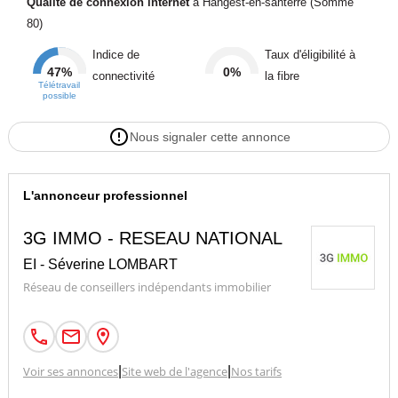
Qualité de connexion internet
à Hangest-en-santerre (Somme
80)
Indice de
Taux d'éligibilité à
47%
0%
connectivité
la fibre
Télétravail
possible
Nous signaler cette annonce
L'annonceur professionnel
3G IMMO - RESEAU NATIONAL
EI - Séverine LOMBART
Réseau de conseillers indépendants immobilier
Voir ses annonces
|
Site web de l'agence
|
Nos tarifs