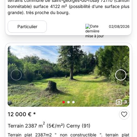
terrains commune de saint-georges-du-rosay 72110 (canton
bonnétable) surface 4122 m² (possibilité d'une surface plus
grande). très proche du bourg.
Particulier
02/08/2026
3
12 000 €
*
2
Terrain 2387 m
(5€/m²) Cerny (91)
Terrain plat 2387m2 " non constructible ". terrain plat