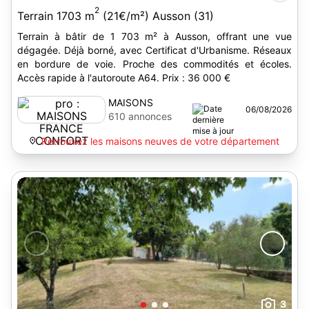
2
Terrain 1703 m
(21€/m²) Ausson (31)
Terrain à bâtir de 1 703 m² à Ausson, offrant une vue
dégagée. Déjà borné, avec Certificat d'Urbanisme. Réseaux
en bordure de voie. Proche des commodités et écoles.
Accès rapide à l'autoroute A64. Prix : 36 000 €
MAISONS
06/08/2026
FRANCE
610 annonces
CONFORT
Retrouvez les maisons neuves de votre département
3