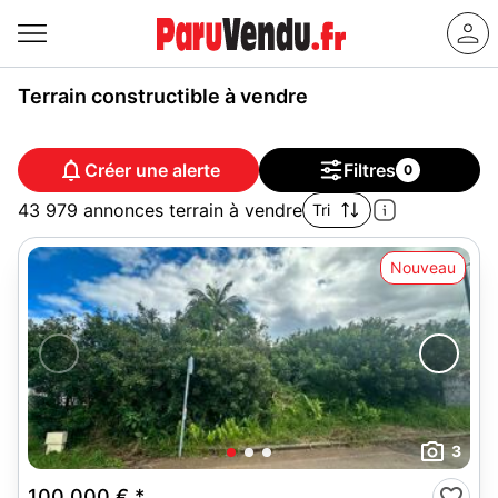
Terrain constructible à vendre
Créer une alerte
Filtres
0
43 979 annonces terrain à vendre
Tri
Nouveau
3
100 000 €
*