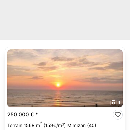
1
250 000 €
*
2
Terrain 1568 m
(159€/m²) Mimizan (40)