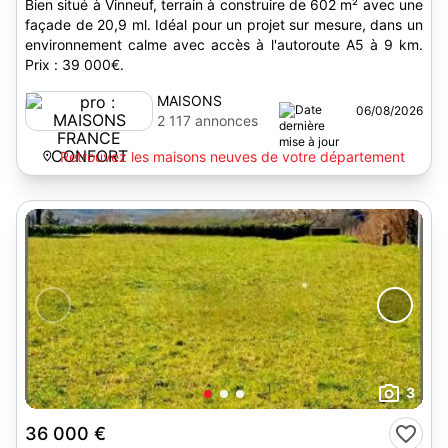
Bien situé à Vinneuf, terrain à construire de 602 m² avec une
façade de 20,9 ml. Idéal pour un projet sur mesure, dans un
environnement calme avec accès à l'autoroute A5 à 9 km.
Prix : 39 000€.
MAISONS
06/08/2026
FRANCE
2 117 annonces
CONFORT
Retrouvez les maisons neuves de votre département
3
36 000 €