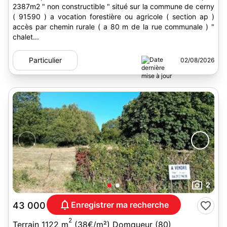
2387m2 " non constructible " situé sur la commune de cerny
( 91590 ) a vocation forestière ou agricole ( section ap )
accès par chemin rurale ( a 80 m de la rue communale ) "
chalet...
Particulier
02/08/2026
2
Enregistrer ma recherche
43 000 €
*
2
Terrain 1122 m
(38€/m²) Domqueur (80)