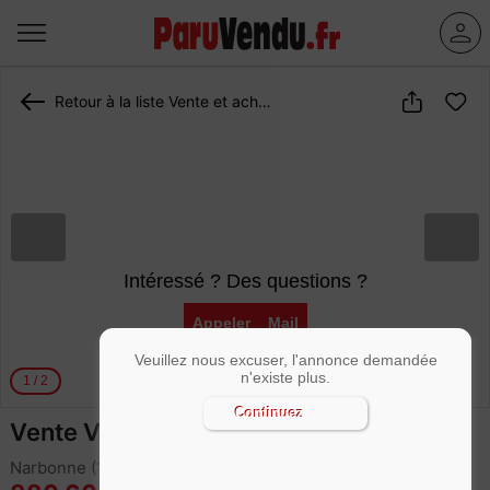
Retour à la liste Vente et achat maison Narbonne
Intéressé ? Des questions ?
Appeler
Mail
Veuillez nous excuser, l'annonce demandée
n'existe plus.
1
/
2
Continuez
Vente Villa 6 pièces 160 m²
Narbonne (11100)