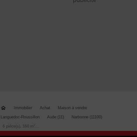
Immobilier
Achat
Maison à vendre
Languedoc-Roussillon
Aude (11)
Narbonne (11100)
6 pièce(s), 160 m²...