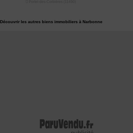


Portel-des-Corbières (11490)
Coursan (1
Découvrir les autres biens immobiliers à Narbonne