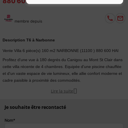
880 600 €
notifications
membre depuis
Description T6 à Narbonne
Vente Villa 6 pièce(s) 160 m2 NARBONNE (11100 ) 880 600 HAI
Profitez d'une vue à 180 degrés du Canigou au Mont St Clair dans
cette villa récente de 4 chambres. Equipée d'une piscine chauffée
et d'un vaste espace de vie lumineux, elle allie confort moderne et
cadre paisible à proximité des commodités.

Lire la suite
Marjorie MARTY : +vous propose d'acquérir l'une des plus belles
vue de Narbonne : 160 m2 habitables, 4 chambres, 560 m2 de
Je souhaite être recontacté
terrain magnifiquement paysagé, sans entretien, clôturé, piscine au
chlore chauffée de 6 mètres par 4, 1,60 mètre de profondeur , pool
Nom*
house.