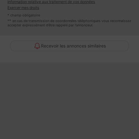
Information relative aux traitement de vos données
Exercer mes droits
Jouxtant celle ci : la suite parentale avec dressing et salle d'eau.
* champ obligatoire
** en cas de transmission de coordonnées téléphoniques vous reconnaissez
accepter expressément d’être rappelé par l’annonceur.
Un wc complète chaque niveau.
Les ouvrants sont en aluminium double vitrage, l'apport calorifique
Recevoir les annonces similaires
est assuré par un plancher chauffant et rafraichissant en été.
Les classifications B et A confirment la qualité de construction de ce
bâtiment,aux prestations de standing.
DPE : classe B - GES Classe A . Montant moyen estimé des
dépenses annuelles d'énergie pour un usage standard indexés sur
les prix de l'énergie des années 2021, 2022, 2023 : entre 950 et
1320 euros.
Taxe foncière 2024 : 2488 euros.