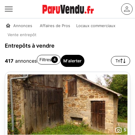
Annonces
Affaires de Pros
Locaux commerciaux
Vente entrepôt
Entrepôts à vendre
Filtres
4
417
annonces
M'alerter
Tri
5