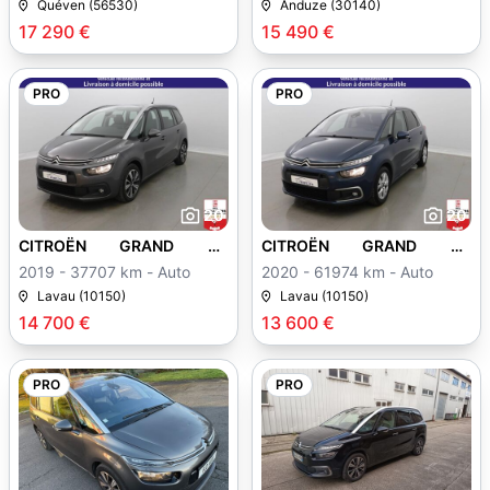
Quéven (56530)
Anduze (30140)
17 290 €
15 490 €
PRO
PRO
20
20
CITROËN GRAND C4
CITROËN GRAND C4
SPACETOURER
SPACETOURER
2019 - 37707 km - Auto
2020 - 61974 km - Auto
Lavau (10150)
Lavau (10150)
14 700 €
13 600 €
PRO
PRO