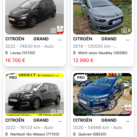
20
9
CITROËN GRAND C4
CITROËN GRAND C4
SPACETOURER
SPACETOURER
2022 - 74630 km - Auto
2019 - 120000 km -
Manuelle
Lavau (10150)
Mont-sous-Vaudrey (39380)
16 700 €
12 990 €
PRO
PRO
20
7
CITROËN GRAND C4
CITROËN GRAND C4
SPACETOURER
SPACETOURER
2022 - 76133 km - Auto
2020 - 56666 km - Auto
Nanteuil-lès-Meaux (77100)
Quéven (56530)