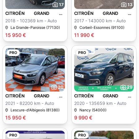
17
13
CITROËN GRAND C4
CITROËN GRAND C4
SPACETOURER
SPACETOURER
2018 - 102369 km - Auto
2017 - 143000 km - Auto
La Grande-Paroisse (77130)
Corbeil-Essonnes (91100)
15 950 €
11 990 €
PRO
PRO
20
29
CITROËN GRAND C4
CITROËN GRAND C4
SPACETOURER
SPACETOURER
2021 - 82200 km - Auto
2020 - 135659 km - Auto
Lescure-d'Albigeois (81380)
Nancy (54000)
15 950 €
9 990 €
PRO
PRO