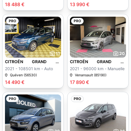
18 488 €
13 990 €
PRO
PRO
11
20
CITROËN GRAND C4
CITROËN GRAND C4
SPACETOURER
SPACETOURER
2021 - 108501 km - Auto
2021 - 96000 km - Manuelle
Quéven (56530)
Venansault (85190)
14 490 €
17 890 €
PRO
PRO