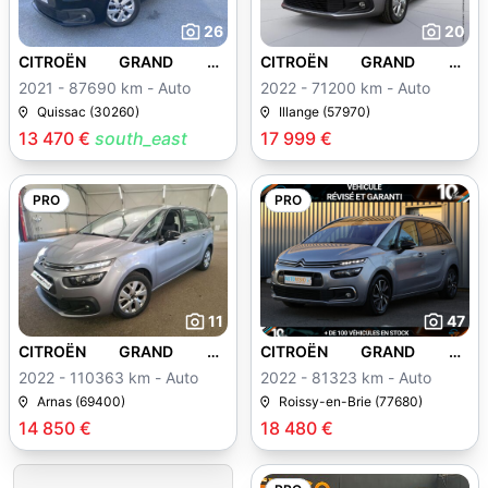
26
20
CITROËN GRAND C4
CITROËN GRAND C4
SPACETOURER
SPACETOURER
2021 - 87690 km - Auto
2022 - 71200 km - Auto
Quissac (30260)
Illange (57970)
13 470 €
south_east
17 999 €
PRO
PRO
11
47
CITROËN GRAND C4
CITROËN GRAND C4
SPACETOURER
SPACETOURER
2022 - 110363 km - Auto
2022 - 81323 km - Auto
Arnas (69400)
Roissy-en-Brie (77680)
14 850 €
18 480 €