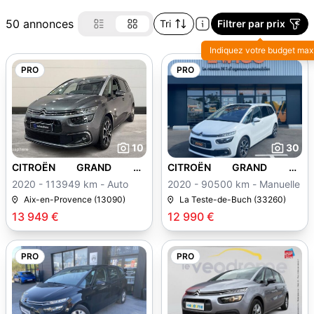
50 annonces
Tri
Filtrer par prix
Indiquez votre budget max
PRO
PRO
10
30
CITROËN GRAND C4
CITROËN GRAND C4
SPACETOURER
SPACETOURER
2020 - 113949 km - Auto
2020 - 90500 km - Manuelle
Aix-en-Provence (13090)
La Teste-de-Buch (33260)
13 949 €
12 990 €
PRO
PRO