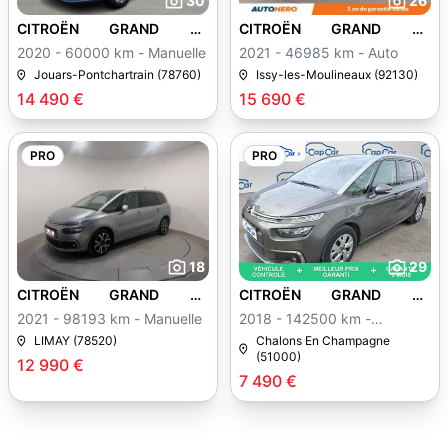
30
26
CITROËN GRAND C4
CITROËN GRAND C4
SPACETOURER
SPACETOURER
2020 - 60000 km - Manuelle
2021 - 46985 km - Auto
Jouars-Pontchartrain (78760)
Issy-les-Moulineaux (92130)
14 490 €
15 690 €
PRO
PRO
18
29
CITROËN GRAND C4
CITROËN GRAND C4
SPACETOURER
SPACETOURER
2021 - 98193 km - Manuelle
2018 - 142500 km -
Manuelle
LIMAY (78520)
Chalons En Champagne
(51000)
12 990 €
7 490 €