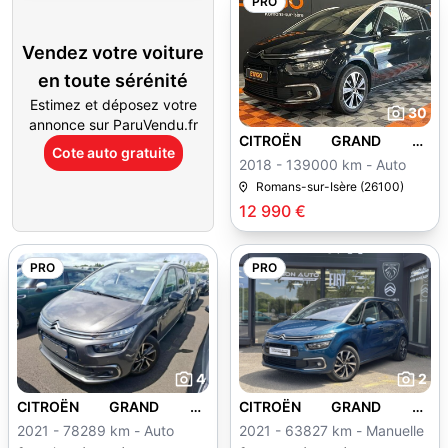
PRO
Vendez votre voiture
en toute sérénité
Estimez et déposez votre
30
annonce sur ParuVendu.fr
CITROËN GRAND C4
Cote auto gratuite
SPACETOURER
2018 - 139000 km - Auto
Romans-sur-Isère (26100)
12 990 €
PRO
PRO
4
2
CITROËN GRAND C4
CITROËN GRAND C4
SPACETOURER
SPACETOURER
2021 - 78289 km - Auto
2021 - 63827 km - Manuelle