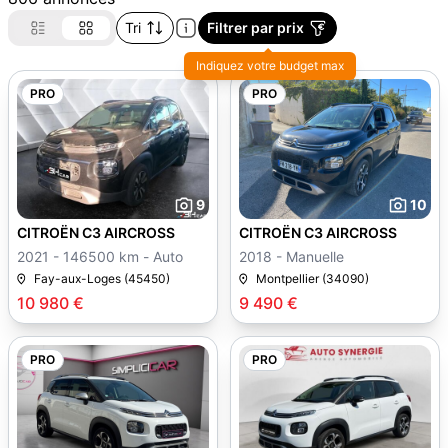
Tri
Filtrer par prix
Indiquez votre budget max
PRO
PRO
9
10
CITROËN C3 AIRCROSS
CITROËN C3 AIRCROSS
2021 - 146500 km - Auto
2018 - Manuelle
Fay-aux-Loges (45450)
Montpellier (34090)
10 980 €
9 490 €
PRO
PRO