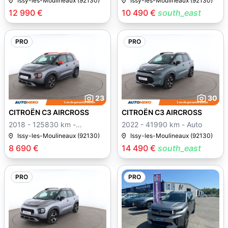
Issy-les-Moulineaux (92130)
Issy-les-Moulineaux (92130)
12 990 €
10 490 €
south_east
PRO
PRO
23
30
CITROËN C3 AIRCROSS
CITROËN C3 AIRCROSS
2018 - 125830 km -
2022 - 41990 km - Auto
Manuelle
Issy-les-Moulineaux (92130)
Issy-les-Moulineaux (92130)
8 690 €
14 490 €
south_east
PRO
PRO