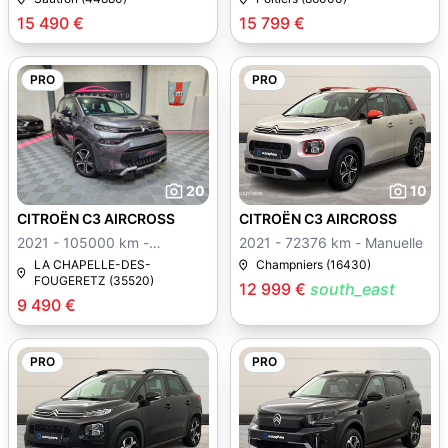
15 490 €
15 799 €
PRO
PRO
20
10
CITROËN C3 AIRCROSS
CITROËN C3 AIRCROSS
2021 - 105000 km -
2021 - 72376 km - Manuelle
Manuelle
LA CHAPELLE-DES-
Champniers (16430)
FOUGERETZ (35520)
12 999 €
south_east
9 490 €
PRO
PRO