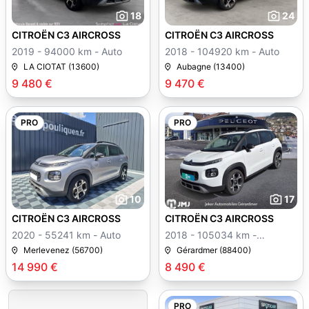
18
24
CITROËN C3 AIRCROSS
CITROËN C3 AIRCROSS
2019 - 94000 km - Auto
2018 - 104920 km - Auto
LA CIOTAT (13600)
Aubagne (13400)
9 480 €
9 470 €
PRO
PRO
10
17
CITROËN C3 AIRCROSS
CITROËN C3 AIRCROSS
2020 - 55241 km - Auto
2018 - 105034 km -
Manuelle
Merlevenez (56700)
Gérardmer (88400)
14 990 €
8 490 €
PRO