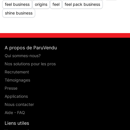
feel business
origins
feel
feel pack business
shine business
A propos de ParuVendu
Qui sommes-nous?
Nos solutions pour les pros
Recrutement
Témoignages
Presse
Applications
Nous contacter
Aide - FAQ
Liens utiles