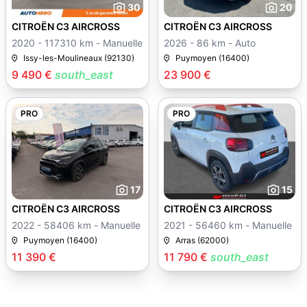
30
20
CITROËN C3 AIRCROSS
CITROËN C3 AIRCROSS
2020 - 117310 km - Manuelle
2026 - 86 km - Auto
Issy-les-Moulineaux (92130)
Puymoyen (16400)
9 490 €
south_east
23 900 €
PRO
PRO
17
15
CITROËN C3 AIRCROSS
CITROËN C3 AIRCROSS
2022 - 58406 km - Manuelle
2021 - 56460 km - Manuelle
Puymoyen (16400)
Arras (62000)
11 390 €
11 790 €
south_east