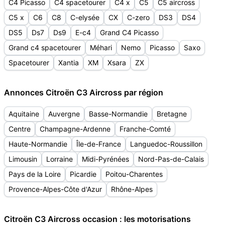
C4 Picasso
C4 spacetourer
C4 x
C5
C5 aircross
C5 x
C6
C8
C-elysée
CX
C-zero
DS3
DS4
DS5
Ds7
Ds9
E-c4
Grand C4 Picasso
Grand c4 spacetourer
Méhari
Nemo
Picasso
Saxo
Spacetourer
Xantia
XM
Xsara
ZX
Annonces Citroën C3 Aircross par région
Aquitaine
Auvergne
Basse-Normandie
Bretagne
Centre
Champagne-Ardenne
Franche-Comté
Haute-Normandie
Île-de-France
Languedoc-Roussillon
Limousin
Lorraine
Midi-Pyrénées
Nord-Pas-de-Calais
Pays de la Loire
Picardie
Poitou-Charentes
Provence-Alpes-Côte d'Azur
Rhône-Alpes
Citroën C3 Aircross occasion : les motorisations