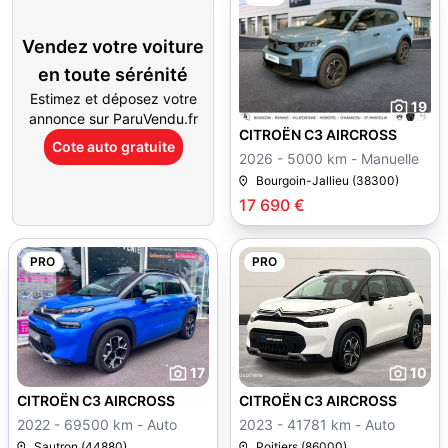
Vendez votre voiture
en toute sérénité
Estimez et déposez votre
19
annonce sur ParuVendu.fr
CITROËN C3 AIRCROSS
Cote auto gratuite
2026 - 5000 km - Manuelle
Bourgoin-Jallieu (38300)
17 690 €
PRO
PRO
17
10
CITROËN C3 AIRCROSS
CITROËN C3 AIRCROSS
2022 - 69500 km - Auto
2023 - 41781 km - Auto
Sautron (44880)
Poitiers (86000)