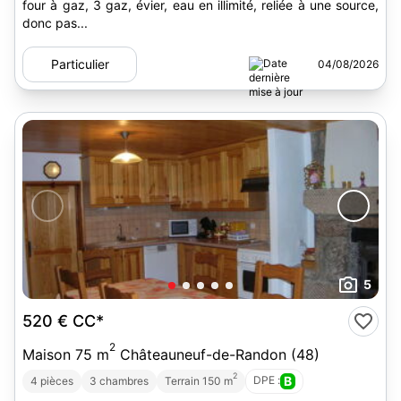
four à gaz, 3 gaz, évier, eau en illimité, reliée à une source,
donc pas...
Particulier
04/08/2026
5
520 €
CC*
2
Maison 75 m
Châteauneuf-de-Randon (48)
2
DPE :
B
4 pièces
3 chambres
Terrain 150 m