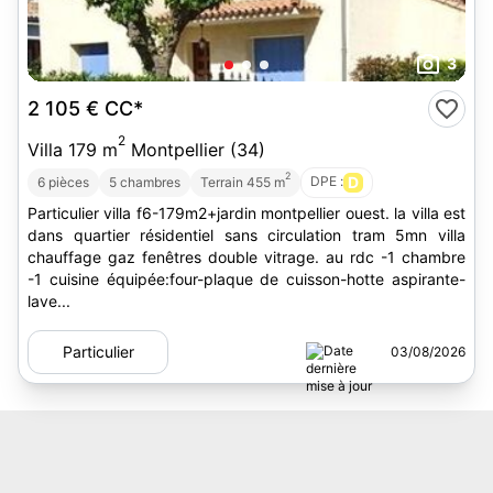
3
2 105 €
CC*
2
Villa 179 m
Montpellier (34)
2
DPE :
D
6 pièces
5 chambres
Terrain 455 m
Particulier villa f6-179m2+jardin montpellier ouest. la villa est
dans quartier résidentiel sans circulation tram 5mn villa
chauffage gaz fenêtres double vitrage. au rdc -1 chambre
-1 cuisine équipée:four-plaque de cuisson-hotte aspirante-
lave...
Particulier
03/08/2026