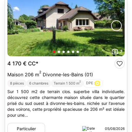
7
4 170 €
CC*
2
Maison 206 m
Divonne-les-Bains (01)
2
DPE :
D
8 pièces
6 chambres
Terrain 1 500 m
Sur 1 500 m2 de terrain clos. superbe villa individuelle.
découvrez cette charmante maison située dans le quartier
prisé du sud ouest à divonne-les-bains. nichée sur l'avenue
des voirons, cette propriété spacieuse de 206 m² est idéale
pour une...
Particulier
05/08/2026