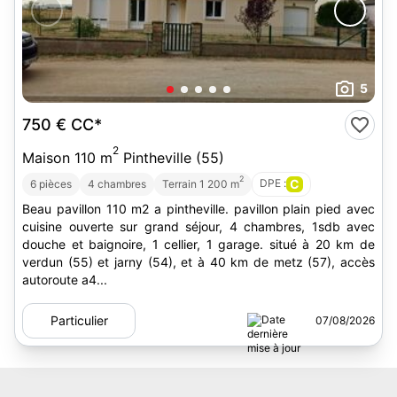
5
750 €
CC*
2
Maison 110 m
Pintheville (55)
2
DPE :
C
6 pièces
4 chambres
Terrain 1 200 m
Beau pavillon 110 m2 a pintheville. pavillon plain pied avec
cuisine ouverte sur grand séjour, 4 chambres, 1sdb avec
douche et baignoire, 1 cellier, 1 garage. situé à 20 km de
verdun (55) et jarny (54), et à 40 km de metz (57), accès
autoroute a4...
Particulier
07/08/2026