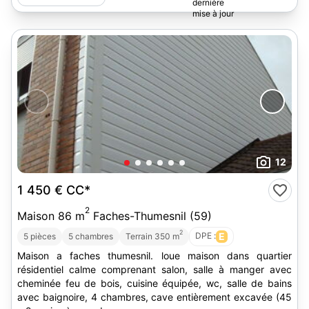
12
1 450 €
CC*
2
Maison 86 m
Faches-Thumesnil (59)
2
DPE :
E
5 pièces
5 chambres
Terrain 350 m
Maison a faches thumesnil. loue maison dans quartier
résidentiel calme comprenant salon, salle à manger avec
cheminée feu de bois, cuisine équipée, wc, salle de bains
avec baignoire, 4 chambres, cave entièrement excavée (45