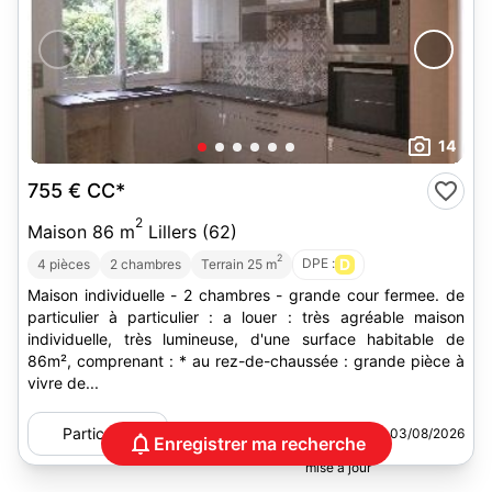
14
755 €
CC*
2
Maison 86 m
Lillers (62)
2
DPE :
D
4 pièces
2 chambres
Terrain 25 m
Maison individuelle - 2 chambres - grande cour fermee. de
particulier à particulier : a louer : très agréable maison
individuelle, très lumineuse, d'une surface habitable de
86m², comprenant : * au rez-de-chaussée : grande pièce à
vivre de...
Particulier
03/08/2026
Enregistrer ma recherche