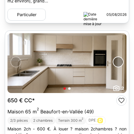
m2 environ), grand...
Particulier
05/08/2026
2
650 €
CC*
2
Maison 65 m
Beaufort-en-Vallée (49)
2
DPE :
D
2/3 pièces
2 chambres
Terrain 300 m
Maison 2ch - 600 €. À louer ? maison 2chambres ? non