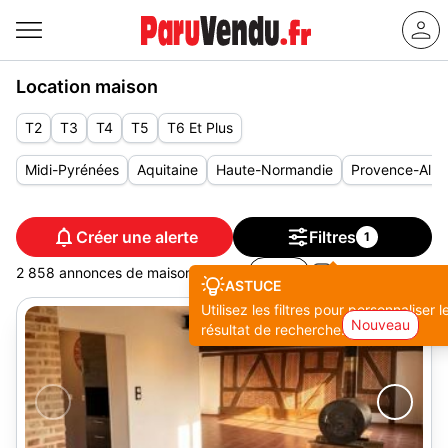
Location maison
T2
T3
T4
T5
T6 Et Plus
Midi-Pyrénées
Aquitaine
Haute-Normandie
Provence-Alpe
Créer une alerte
Filtres
1
2 858 annonces de maisons à louer
Tri
ASTUCE
Utilisez les filtres pour personnaliser l
Nouveau
résultat de recherche.