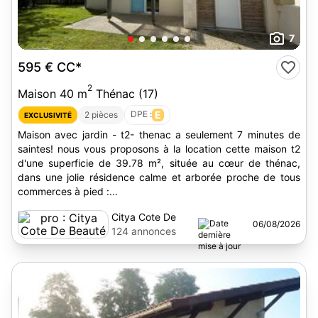
7
595 €
CC*
2
Maison 40 m
Thénac (17)
DPE :
E
2 pièces
EXCLUSIVITÉ
Maison avec jardin - t2- thenac a seulement 7 minutes de
saintes! nous vous proposons à la location cette maison t2
d'une superficie de 39.78 m², située au cœur de thénac,
dans une jolie résidence calme et arborée proche de tous
commerces à pied :...
Citya Cote De
06/08/2026
Beauté
124 annonces