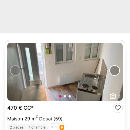
3
470 €
CC*
2
Maison 29 m
Douai (59)
DPE :
F
2 pièces
1 chambre