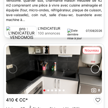
Vendome. quartier sud, charmante maison meublée de 42
m2 comprenant une pièce à vivre avec cuisine aménagée et
équipée (four, micro-ondes, réfrigérateur, plaque de cuisson,
lave-vaisselle), coin nuit, salle d'eau-wc. buanderie avec
machine à...
L'INDICATEUR
07/08/2026
VENDOMOIS
100 annonces
Nouveau
8
410 €
CC*
2