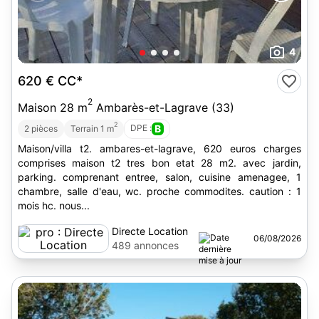
4
620 €
CC*
2
Maison 28 m
Ambarès-et-Lagrave (33)
2
DPE :
B
2 pièces
Terrain 1 m
Maison/villa t2. ambares-et-lagrave, 620 euros charges
comprises maison t2 tres bon etat 28 m2. avec jardin,
parking. comprenant entree, salon, cuisine amenagee, 1
chambre, salle d'eau, wc. proche commodites. caution : 1
mois hc. nous...
Directe Location
06/08/2026
489 annonces