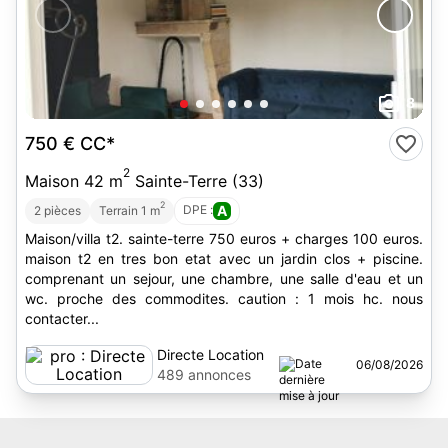
8
750 €
CC*
2
Maison 42 m
Sainte-Terre (33)
2
DPE :
A
2 pièces
Terrain 1 m
Maison/villa t2. sainte-terre 750 euros + charges 100 euros.
maison t2 en tres bon etat avec un jardin clos + piscine.
comprenant un sejour, une chambre, une salle d'eau et un
wc. proche des commodites. caution : 1 mois hc. nous
contacter...
Directe Location
06/08/2026
489 annonces