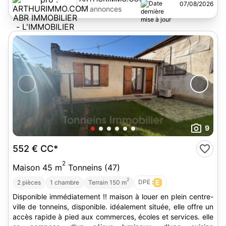
07/08/2026
ABR IMMOBILIER
47 annonces
- L'IMMOBILIER
AUTREMENT
9
552 €
CC*
2
Maison 45 m
Tonneins (47)
2
DPE :
E
2 pièces
1 chambre
Terrain 150 m
Disponible immédiatement !! maison à louer en plein centre-
ville de tonneins, disponible. idéalement située, elle offre un
accès rapide à pied aux commerces, écoles et services. elle