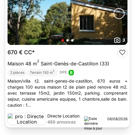
3
670 €
CC*
2
Maison 48 m
Saint-Genès-de-Castillon (33)
2
DPE :
B
2 pièces
Terrain 150 m
Maison/villa t2. saint-genes-de-castillon, 670 euros +
charges 100 euros maison t2 de plain pied renove 48 m2.
avec terrasse 15m2, jardin 150m2, parking. comprenant
sejour, cuisine americaine equipee, 1 chambre,salle de bain.
caution : 1...
Directe Location
06/08/2026
489 annonces