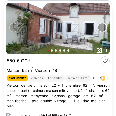
11
550 €
CC*
2
Maison 62 m
Vierzon (18)
2
DPE :
E
2 pièces
1 chambre
Terrain 100 m
EXCLUSIVITÉ
Vierzon centre : maison t.2 - 1 chambre 62 m². vierzon
centre quartier calme : maison mitoyenne t.2 - 1 chambre 62
m². maison mitoyenne t.2,sans garage de 62 m². -
menuiseries : pvc double vitrage. - 1 cuisine meublée -
bien...
ARTHURIMMO.COM