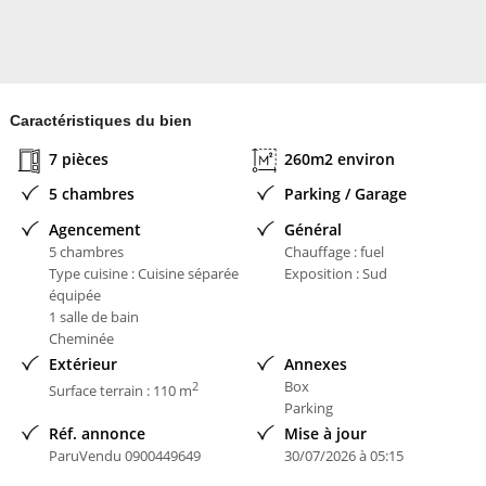
A proximité des stations de skis, des chateaux cathares, sentiers de
randonnées, lac de Belcaire aménagé pour la baignade.
A 1h30 de Toulouse, Perpignan, Carcassonne, Andorre et Espagne.
AGENCE PYRENEES IMMOBILIER
Caractéristiques du bien
- MAURY Delphine
7 pièces
260m2 environ
- Agent commercial
- RSAC N° 891 842 452
5 chambres
Parking / Garage
-
Agencement
Général
- Plus d'informations sur www.pyrenees-immobilier.com (réf.
5 chambres
Chauffage : fuel
)
Type cuisine : Cuisine séparée
Exposition : Sud
Les informations sur les risques auxquels ce bien est exposé sont
équipée
disponibles sur le site Géorisques :
www.georisques.gouv.fr
1 salle de bain
Cheminée
Extérieur
Annexes
Numéro de mandat : 18232
Box
2
Surface terrain : 110 m
Parking
Précision localisation : centre ville, animations, commerces, bus
Réf. annonce
Mise à jour
Honoraires à la charge du Vendeur
ParuVendu 0900449649
30/07/2026 à 05:15
Bien En copropriété : NON