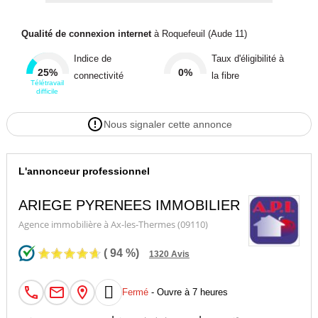
Qualité de connexion internet
à Roquefeuil (Aude 11)
Indice de
Taux d'éligibilité à
25%
0%
connectivité
la fibre
Télétravail
difficile
Nous signaler cette annonce
L'annonceur professionnel
ARIEGE PYRENEES IMMOBILIER
Agence immobilière à Ax-les-Thermes (09110)
(
94
%)
1320
Avis

Fermé
- Ouvre à 7 heures