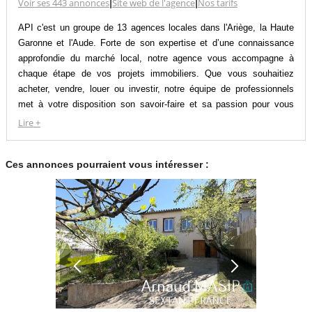
Voir ses 443 annonces
|
Site web de l'agence
|
Nos tarifs
API c'est un groupe de 13 agences locales dans l'Ariège, la Haute
Garonne et l'Aude. Forte de son expertise et d’une connaissance
approfondie du marché local, notre agence vous accompagne à
chaque étape de vos projets immobiliers. Que vous souhaitiez
acheter, vendre, louer ou investir, notre équipe de professionnels
met à votre disposition son savoir-faire et sa passion pour vous
offrir un service personnalisé et des conseils sur-mesure. Chez API,
Lire +
nous mettons l’humain au cœur de notre démarche, car chaque
projet est unique, tout comme nos clients. Faites confiance à API
Ces annonces pourraient vous intéresser :
pour concrétiser vos ambitions immobilières en toute sérénité.