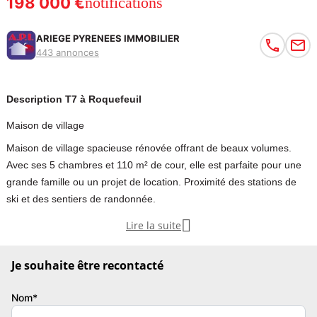
198 000 €
notifications
ARIEGE PYRENEES IMMOBILIER
443 annonces
Description T7 à Roquefeuil
Maison de village
Maison de village spacieuse rénovée offrant de beaux volumes.
Avec ses 5 chambres et 110 m² de cour, elle est parfaite pour une
grande famille ou un projet de location. Proximité des stations de
ski et des sentiers de randonnée.

Lire la suite
DE BEAUX VOLUMES !
Je souhaite être recontacté
Grande maison de village rénovée – cour et garages
Au cœur d’un village calme et authentique de montagne, située à
Nom*
environ 900 m d’altitude, venez découvrir cette spacieuse maison