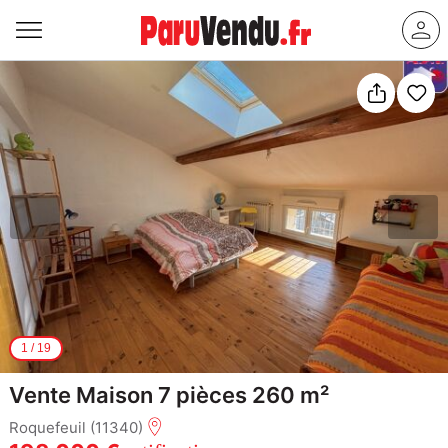
1
/
19
Vente Maison 7 pièces 260 m²
Roquefeuil (11340)