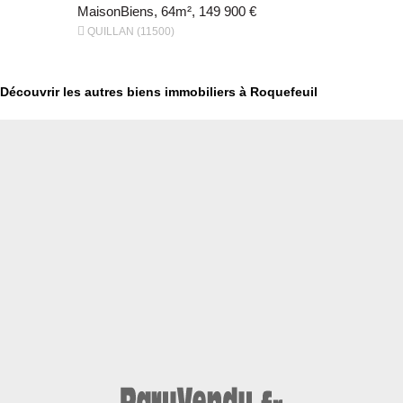
MaisonBiens, 64m², 149 900 €
MaisonBien


QUILLAN (11500)
NEBIAS (11
Découvrir les autres biens immobiliers à Roquefeuil