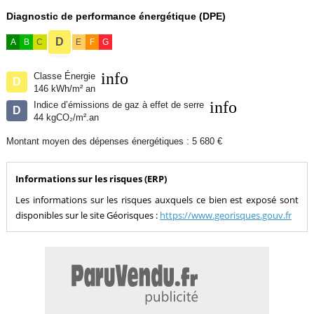
Montant moyen des Charges annuelles : 0.00 euros
Diagnostic de performance énergétique (DPE)
Contacter l'annonceur
D
A
B
C
E
F
G
ARIEGE PYRENEES IMMOBILIER
info
Classe Énergie
D
146 kWh/m² an
info
Indice d’émissions de gaz à effet de serre
D
44 kgCO₂/m².an
Montant moyen des dépenses énergétiques : 5 680 €
Informations sur les risques (ERP)
Les informations sur les risques auxquels ce bien est exposé sont
disponibles sur le site Géorisques :
https://www.georisques.gouv.fr