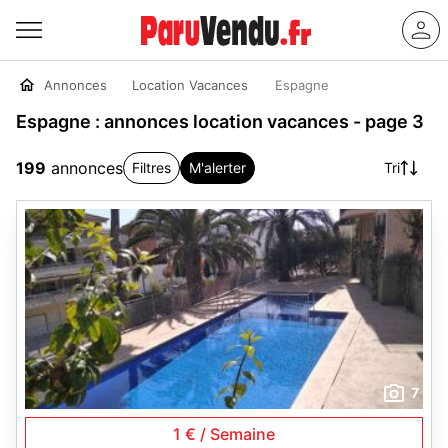
Annonces
Location Vacances
Espagne
Espagne : annonces location vacances - page 3
199
annonces
Filtres
M'alerter
Tri
7
1 € / Semaine