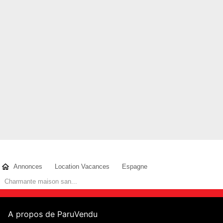
Annonces
Location Vacances
Espagne
Charmante maison san...
A propos de ParuVendu