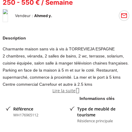
250 - 550 € / Semaine
Vendeur :
Ahmed y.
Description
Charmante maison sans vis à vis à TORREVIEJA ESPAGNE
2 chambres, véranda, 2 salles de bains, 2 wc, terrasse, solarium,
cuisine équipée, salon salle à manger télévision chaines françaises.
Parking en face de la maison à 5 m et sur le coté. Restaurant,
supermarché, commerce à proximité. La mer et le port à 5 kms
Centre commercial Carrefour et autre à 2.5 kms

Lire la suite
Contacter l'annonceur
Informations clés
Référence
Type de meublé de
Ahmed y
- membre depuis 5 mois
tourisme
WH176965112
Résidence principale