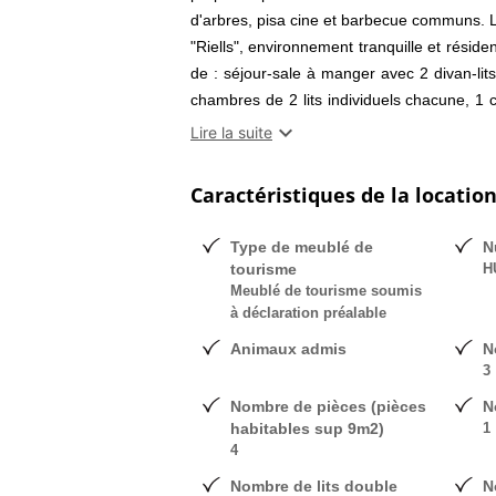
d'arbres, pisa cine et barbecue communs. L
"Riells", environnement tranquille et rési
de : séjour-sale à manger avec 2 divan-li
chambres de 2 lits individuels chacune, 1 
wc séparé. Lave-linge. Grande terrasse. Pr

Lire la suite
Caractéristiques de la locatio
Type de meublé de
N
tourisme
H
Meublé de tourisme soumis
à déclaration préalable
Animaux admis
N
3
Nombre de pièces (pièces
N
habitables sup 9m2)
1
4
Nombre de lits double
N