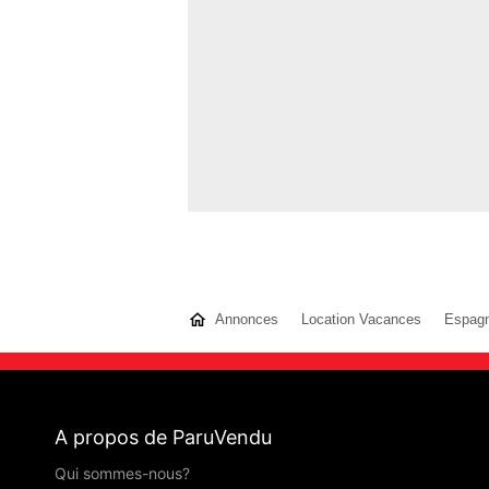
Annonces
Location Vacances
Espag
A propos de ParuVendu
Qui sommes-nous?