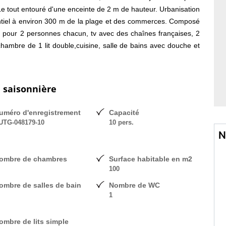
e tout entouré d'une enceinte de 2 m de hauteur. Urbanisation
dentiel à environ 300 m de la plage et des commerces. Composé
ts pour 2 personnes chacun, tv avec des chaînes françaises, 2
chambre de 1 lit double,cuisine, salle de bains avec douche et
ix selon semaine. Locations de samedi à samedi.
n saisonnière
uméro d'enregistrement
Capacité
UTG-048179-10
10 pers.
N
ombre de chambres
Surface habitable en m2
100
ombre de salles de bain
Nombre de WC
1
ombre de lits simple