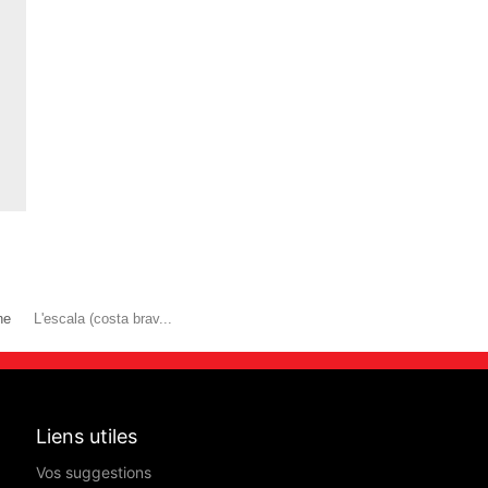
ne
L'escala (costa brav...
Liens utiles
Vos suggestions