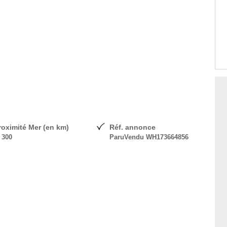
roximité Mer (en km)
Réf. annonce
 300
ParuVendu WH173664856