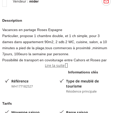
Vendeur :
mider
Description
Vacances en partage Roses Espagne
Particulier, propose 1 chambre double, et 1 ch simple, pour 3
dames dans appartement 90m2, 2 sdb.2 WC, cuisine, salon, a 10
minutes a pied de la plage,tous commerces à proximité ,minimum
7jours, 100euro la semaine par personne.
Possibilité de transport en covoiturage entre Cahors et Roses par

Lire la suite
autoroute.
Pour toutes précisions, me contacter.
Informations clés
Contacter l'annonceur
Référence
Type de meublé de
tourisme
WH177182527
Résidence principale
mider
- membre depuis 16 ans
Tarifs
Moyenne saison
Basse saison