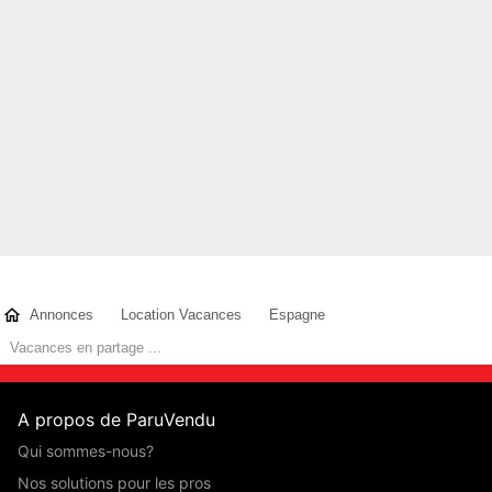
Annonces
Location Vacances
Espagne
Vacances en partage ...
A propos de ParuVendu
Qui sommes-nous?
Nos solutions pour les pros