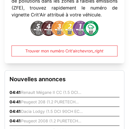
de pollutions dans les zones à faibles émissions
(ZFE), trouvez rapidement le numéro de
vignette Crit'Air attribué à votre véhicule.
Trouver mon numéro Crit'air
chevron_right
Nouvelles annonces
04:41
Renault Mégane II CC (1.5 DCI
105CH FAP PRIVILEGE ECO²)
04:41
Peugeot 208 (1.2 PURETECH
Berline -
68CH E6.C LIKE 5P) Berline -
04:41
Dacia Lodgy (1.5 DCI 90CH ECO²
Autres - Année
AMBIANCE 7 PLACES)
04:41
Peugeot 2008 (1.2 PURETECH
Monospace - Diesel -
110CH ALLURE S&S) Berline -