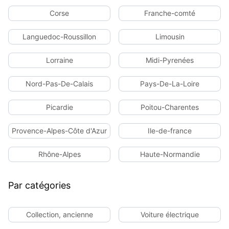
204ch Executive) Berline -
04:40
Toyota Aygo (1.0 VVT-i 72ch
Electrique -
Corse
Franche-comté
Design MY23) Berline - Essence -
04:39
Ford Kuga (2.5 Duratec 180ch
Année
Languedoc-Roussillon
Hybrid FlexiFuel ST-Line X
Limousin
Powershift)
Lorraine
Midi-Pyrenées
Nord-Pas-De-Calais
Pays-De-La-Loire
Picardie
Poitou-Charentes
Provence-Alpes-Côte d'Azur
Ile-de-france
Rhône-Alpes
Haute-Normandie
Par catégories
Collection, ancienne
Voiture électrique