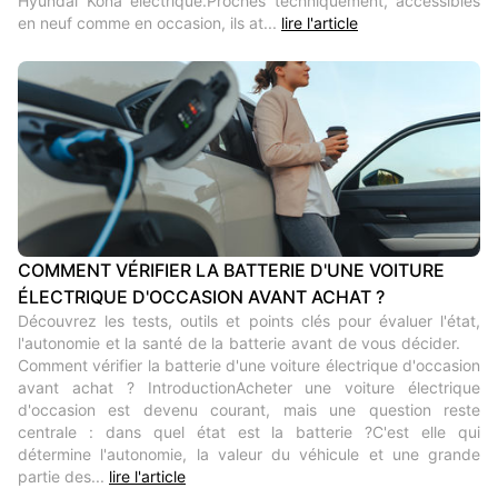
Hyundai Kona électrique.Proches techniquement, accessibles
en neuf comme en occasion, ils at...
lire l'article
COMMENT VÉRIFIER LA BATTERIE D'UNE VOITURE
ÉLECTRIQUE D'OCCASION AVANT ACHAT ?
Découvrez les tests, outils et points clés pour évaluer l'état,
l'autonomie et la santé de la batterie avant de vous décider.
Comment vérifier la batterie d'une voiture électrique d'occasion
avant achat ? IntroductionAcheter une voiture électrique
d'occasion est devenu courant, mais une question reste
centrale : dans quel état est la batterie ?C'est elle qui
détermine l'autonomie, la valeur du véhicule et une grande
partie des...
lire l'article