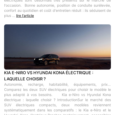
électriques sont désormais très présents sur le marché de
l'occasion. Bonne autonomie, position de conduite surélevée,
confort au quotidien et coût d'entretien réduit : ils séduisent de
plus ...
lire l'article
KIA E-NIRO VS HYUNDAI KONA ÉLECTRIQUE :
LAQUELLE CHOISIR ?
Autonomie, recharge, habitabilité, équipements, prix…
Comparez les deux SUV électriques pour choisir le modèle le
plus adapté à vos besoins. Kia e-Niro vs Hyundai Kona
électrique : laquelle choisir ? IntroductionSur le marché des
SUV électriques compacts, deux modèles reviennent
systématiquement dans les comparatifs : le Kia e-Niro et le