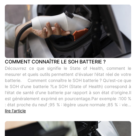
COMMENT CONNAÎTRE LE SOH BATTERIE ?
Découvrez ce que signifie le State of Health, comment le
mesurer et quels outils permettent d'évaluer l'état réel de votre
batterie. Comment connaître le SOH batterie ? Qu'est-ce que
le SOH d'une batterie ?Le SOH (State of Health) correspond à
l'état de santé d'une batterie par rapport à son état d'origine.Il
est généralement exprimé en pourcentage.Par exemple :100 %
: état proche du neuf ;95 % : légère usure normale ;85 % : vie...
lire l'article