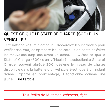
QU'EST-CE QUE LE STATE OF CHARGE (SOC) D'UN
VÉHICULE ?
Test batterie voiture électrique : découvrez les méthodes pour
vérifier son état, comprendre les indicateurs de santé et éviter
les mauvaises surprises avant un achat. Qu'est-ce que le
State of Charge (SOC) d'un véhicule ? IntroductionLe State of
Charge, souvent abrégé SOC, désigne le niveau de charge
disponible dans la batterie d'un véhicule électrique à un instant
donné. Exprimé en pourcentage, il fonctionne comme une
jauge ...
lire l'article
Tout l'édito de l'Automobile
chevron_right