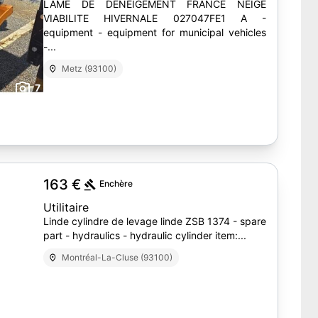
LAME DE DENEIGEMENT FRANCE NEIGE
VIABILITE HIVERNALE 027047FE1 A -
equipment - equipment for municipal vehicles
-...
Metz (93100)
7
163 €
Enchère
Utilitaire
Linde cylindre de levage linde ZSB 1374 - spare
part - hydraulics - hydraulic cylinder item:...
Montréal-La-Cluse (93100)
4