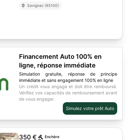
Savignac (93100)
2
Financement Auto 100% en
ligne, réponse immédiate
Simulation gratuite, réponse de principe
immédiate et sans engagement 100% en ligne
Un crédit vous engage et doit être remboursé.
Vérifiez vos capacités de remboursement avant
de vous engager.
Simulez votre prêt Auto
350 €
Enchère