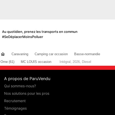
Au quotidien, prenez les transports en commun
#SeDéplacerMoinsPolluer
Caravaning
Camping car occasion
Basse-normandie
Orne (61)
MC LOUIS occasion
Intégral, 2026, Diesel
A propos de ParuVendu
Qui sommes-nous?
Nos solutions pour les pros
Recrutement
Témoignages