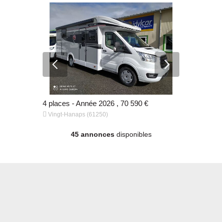
4 places - 74 920 km - Année 2014 , 42 990 €
4 places - Année 2026 , 70 590 €
4 places - 


Vingt-Hanaps (61250)
Vingt-Hana
45 annonces
disponibles