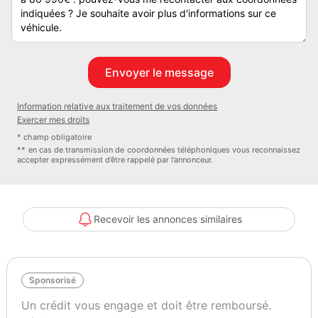
- Largeur : 2.32
- Hauteur : 2.95
- PTAC : 3500
- Poids lourd : Non
- Boite de vitesse : Automatique
- Famille Vehicule : Intégral
Information relative aux traitement de vos données
- Mois garantie : 24
Exercer mes droits
- Garantie commerciale : Intégral
* champ obligatoire
- Garantie constructeur : Intégral
** en cas de transmission de coordonnées téléphoniques vous reconnaissez
accepter expressément d’être rappelé par l’annonceur.
Type
Nombre de couchages
Intégral
4
Recevoir les annonces similaires
Garantie mécanique
24 mois
Sponsorisé
Un crédit vous engage et doit être remboursé.