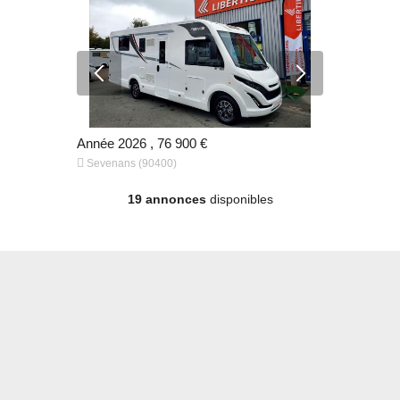
00 €
Année 2026 , 76 900 €
, 85 490 €


Sevenans (90400)
Sevenans (
19 annonces
disponibles