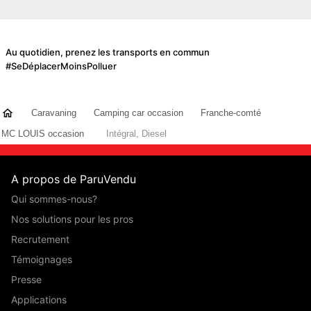
Au quotidien, prenez les transports en commun
#SeDéplacerMoinsPolluer
Caravaning
Camping car occasion
Franche-comté
MC LOUIS occasion
Intégral, Diesel
A propos de ParuVendu
Qui sommes-nous?
Nos solutions pour les pros
Recrutement
Témoignages
Presse
Applications