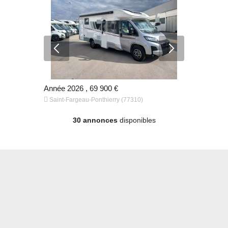
900 €
Année 2026 , 69 900 €
41 800 km 


Saint-Fargeau-Ponthierry (77310)
Saint-Farge
30 annonces
disponibles