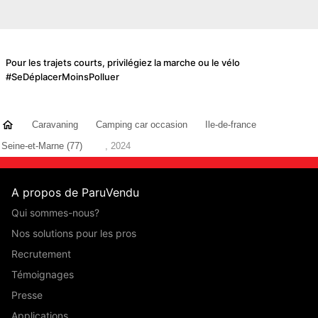
Pour les trajets courts, privilégiez la marche ou le vélo
#SeDéplacerMoinsPolluer
Caravaning
Camping car occasion
Ile-de-france
Seine-et-Marne (77)
, 2024
A propos de ParuVendu
Qui sommes-nous?
Nos solutions pour les pros
Recrutement
Témoignages
Presse
Applications