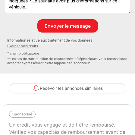
• Allumage automatique des phares • Capteurs de pluie
automatique • Planche de bord techno avec inserts en aluminium
OPTIONS SUPPLEMENTAIRES : Chauffage TRUMA Diésel – Rails
en soute - Store extérieur – Stores plissés en cabine - Douchette
extérieure – Panneau solaire – Convertisseur 2000W – Bloque
Information relative aux traitement de vos données
portes
Exercer mes droits
Garantie 12 mois
* champ obligatoire
Nous pouvons vous accompagner pour un éventuel financement,
** en cas de transmission de coordonnées téléphoniques vous reconnaissez
accepter expressément d’être rappelé par l’annonceur.
garantie 12 mois. 59900 euros.
Recevoir les annonces similaires
Sponsorisé
Un crédit vous engage et doit être remboursé.
Vérifiez vos capacités de remboursement avant de