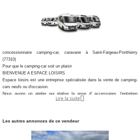
concessionnaire camping-car, caravane à Saint-Fargeau-Ponthierry
(77310)
Pour que le camping-car soit un plaisir
BIENVENUE A ESPACE LOISIRS
Espace loisirs est une entreprise spécialisée dans la vente de camping-
cars neufs ou d'occasion.
Nous avons un atelier qui réalise la pose d' accessoires, l'entretien

Lire la suite
mécanique, la carrosserie.
Un magasin d'accessoires et de pièces détachées est à votre disposition.
Pour vendre votre camping-car, nous vous proposons des contrats de
Les autres annonces de ce vendeur
dépôt-vente