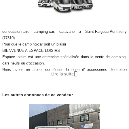
concessionnaire camping-car, caravane à Saint-Fargeau-Ponthierry
(77310)
Pour que le camping-car soit un plaisir
BIENVENUE A ESPACE LOISIRS
Espace loisirs est une entreprise spécialisée dans la vente de camping-
cars neufs ou d'occasion.
Nous avons un atelier qui réalise la pose d' accessoires, l'entretien

Lire la suite
mécanique, la carrosserie.
Un magasin d'accessoires et de pièces détachées est à votre disposition.
Pour vendre votre camping-car, nous vous proposons des contrats de
Les autres annonces de ce vendeur
dépôt-vente