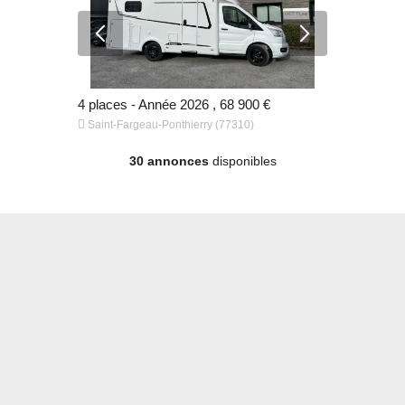
00 €
4 places - Année 2026 , 68 900 €
6 500 km -


Saint-Fargeau-Ponthierry (77310)
Saint-Farge
30 annonces
disponibles
 €