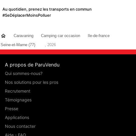
Au quotidien, prenez les transports en commun
#SeDéplacerMoinsPolluer
Caravaning
Camping car occasion
Ile-de-france
Seine-et-Marne (77)
, 2026
A propos de ParuVendu
Qui sommes-nous?
Nos solutions pour les pros
Recrutement
Témoignages
Presse
Applications
Nous contacter
Aide - FAQ