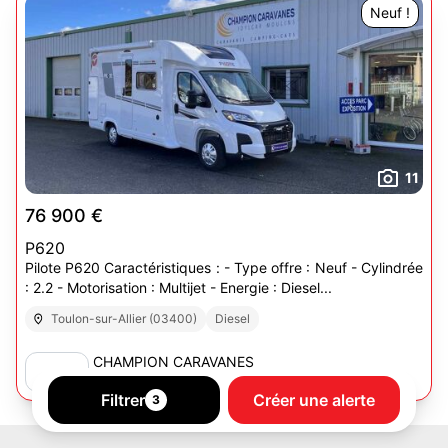
Neuf !
11
76 900 €
P620
Pilote P620 Caractéristiques : - Type offre : Neuf - Cylindrée
: 2.2 - Motorisation : Multijet - Energie : Diesel...
Toulon-sur-Allier (03400)
Diesel
CHAMPION CARAVANES
32 annonces
Filtrer
Créer une alerte
3