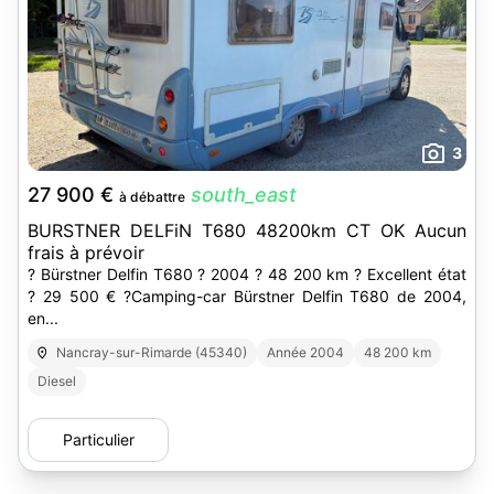
3
27 900 €
south_east
à débattre
BURSTNER DELFiN T680 48200km CT OK Aucun
frais à prévoir
? Bürstner Delfin T680 ? 2004 ? 48 200 km ? Excellent état
? 29 500 € ?Camping-car Bürstner Delfin T680 de 2004,
en...
Nancray-sur-Rimarde (45340)
Année 2004
48 200 km
Diesel
Particulier