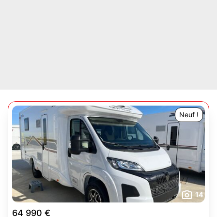
Neuf !
14
64 990 €