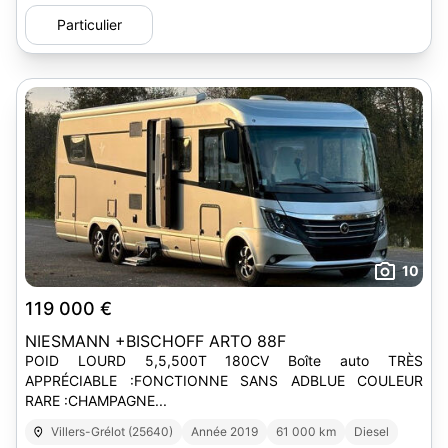
Particulier
10
119 000 €
NIESMANN +BISCHOFF ARTO 88F
POID LOURD 5,5,500T 180CV Boîte auto TRÈS
APPRÉCIABLE :FONCTIONNE SANS ADBLUE COULEUR
RARE :CHAMPAGNE...
Villers-Grélot (25640)
Année 2019
61 000 km
Diesel