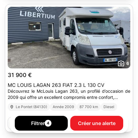
6
31 900 €
MC LOUIS LAGAN 263 FIAT 2.3 L 130 CV
Découvrez le McLouis Lagan 263, un profilé d’occasion de
2009 qui offre un excellent compromis entre confort,...
Le Pontet (84130)
Année 2009
87 700 km
Diesel
LIBERTIUM AVIGNON
Filtrer
Créer une alerte
Pro
4
38 annonces