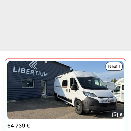
Neuf !
6
64 739 €