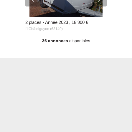
 €
2 places - Année 2023 , 18 900 €
4 places - 


Châtelguyon (63140)
Châtelguyo
36 annonces
disponibles
 €