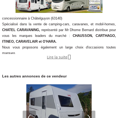
concessionnaire à Châtelguyon (63140)
Spécialisé dans la vente de camping-cars, caravanes, et mobil-homes,
CHATEL CARAVANING,
représenté par Mr Dhome Bernard distribue pour
vous les marques leaders du marché :
CHAUSSON, CARTHAGO,
ITINEO, CARAVELAIR et O'HARA.
Nous vous proposons également un large choix d'occasions toutes
marques.

Lire la suite
L'ensemble de nos modèles est disponible avec un financement
personnalisé et une extension de garantie jusqu'à 156 mois avec ou sans
apport, et après étude.
Les autres annonces de ce vendeur
Vous pourrez aussi découvrir, grâce à nos conseils, les dernières
générations d'équipements et accessoires qui doteront votre camping-car
ou caravane dans notre boutique
TOP ACCESSOIRES.