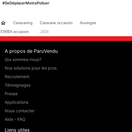
#SeDéplacerMoinsPolluer
Caravaning
Caravane occasion
Auvergne
ERIBA occasion
, 2024
A propos de ParuVendu
Qui sommes-nous?
Nos solutions pour les pros
Recrutement
Témoignages
Presse
Applications
Nous contacter
Aide - FAQ
Liens utiles